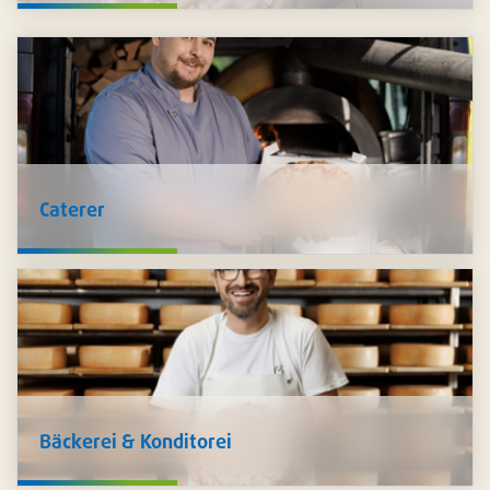
Lebensmitteln für Sie bereit - Kräuter, Gewürze,
Zusatzstoffe, Produkte der Fleischtechnologie, Marinaden,
Saucen und Füllungen. Auch
Hygieneprodukte
wie
Schutzkleidung, Desinfektion und mehr führen wir im
Sortiment.
Caterer
Wir unterstützen Sie, Ihre Speisen
sicher zu transportieren
und
stilvoll zu präsentieren
: Schalen in unzähligen
Ausführungen, Platten und Transportkartons, Trinkbecher,
Besteck, Servietten und vieles mehr. Zudem führen wir ein
grosses Sortiment an nachhaltigen Artikeln.
Bäckerei & Konditorei
Wir verfügen über ein
breites Sortiment für die Herstellung
von Milch- und Käseprodukten
. Da Pacovis selbst