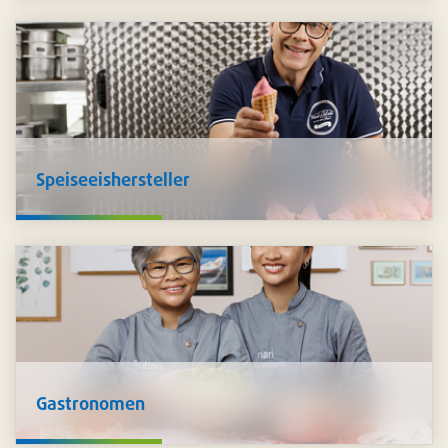
Lebensmittelproduzent ist, kennen wir Ihre
Herausforderungen und stehen Ihnen beratend zur Seite
inklusive den passenden Produkten,
individuell auf Sie
zugeschnitten
.
Speiseeishersteller
Für die Herstellung von
Speiseeis
bieten wir ein
umfassendes Sortiment an. Sie finden bei uns
Basen,
Aromen, Einzelkomponenten, Waffeln, Verpackungen,
Servietten, Löffel und vieles mehr
, was es für den
perfekten Eisgenuss benötigt.
Gastronomen
Sowohl im Küchen- als auch im Gastbereich unterstützen
wir Sie mit umfangreichen Lösungen für
Hygiene und