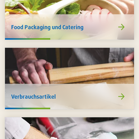
https://www
Food Packaging und Catering
de/food-
packaging-
catering/
https://www
Verbrauchsartikel
de/verbrauch