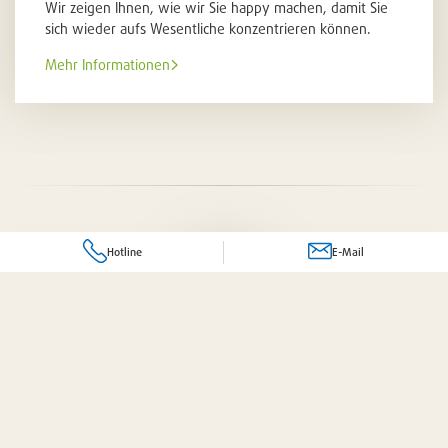
Wir zeigen Ihnen, wie wir Sie happy machen, damit Sie
sich wieder aufs Wesentliche konzentrieren können.
Mehr Informationen
Hotline
E-Mail
Ihr komplettes Dienstleistungspaket
Frage zu einem Produkt oder Dienstleistung?
 für Sie da!
Senden Sie uns eine E-Mail an folgende Adresse:
Individuelle Beratung
bereichsübergreifend und auf
gerne persönlich mit uns klären