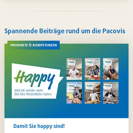
Reinigung
. Auch für das
Zubereiten
und
Servieren
von
Speisen finden Sie bei uns die besten Möglichkeiten – auf
Wunsch natürlich auch in personalisiertem Design.
Spannende Beiträge rund um die Pacovis
produkte & kompetenzen
Damit Sie happy sind!