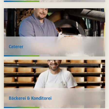
Lebensmitteln für Sie bereit - Kräuter, Gewürze,
Zusatzstoffe, Produkte der Fleischtechnologie, Marinaden,
Saucen und Füllungen. Auch
Hygieneprodukte
wie
Schutzkleidung, Desinfektion und mehr führen wir im
Sortiment.
Caterer
Wir unterstützen Sie, Ihre Speisen
sicher zu transportieren
und
stilvoll zu präsentieren
: Schalen in unzähligen
Ausführungen, Platten und Transportkartons, Trinkbecher,
Besteck, Servietten und vieles mehr. Zudem führen wir ein
grosses Sortiment an nachhaltigen Artikeln.
Bäckerei & Konditorei
Wir verfügen über ein
breites Sortiment für die Herstellung
von Milch- und Käseprodukten
. Da Pacovis selbst