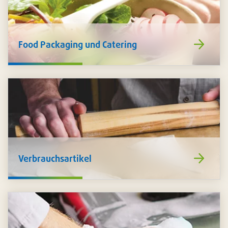
https://www
Food Packaging und Catering
de/food-
packaging-
catering/
https://www
Verbrauchsartikel
de/verbrauch