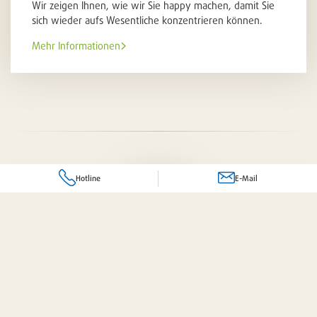
Wir zeigen Ihnen, wie wir Sie happy machen, damit Sie
sich wieder aufs Wesentliche konzentrieren können.
Mehr Informationen
Hotline
E-Mail
Ihr komplettes Dienstleistungspaket
Frage zu einem Produkt oder Dienstleistung?
 für Sie da!
Senden Sie uns eine E-Mail an folgende Adresse:
Individuelle Beratung
bereichsübergreifend und auf
gerne persönlich mit uns klären