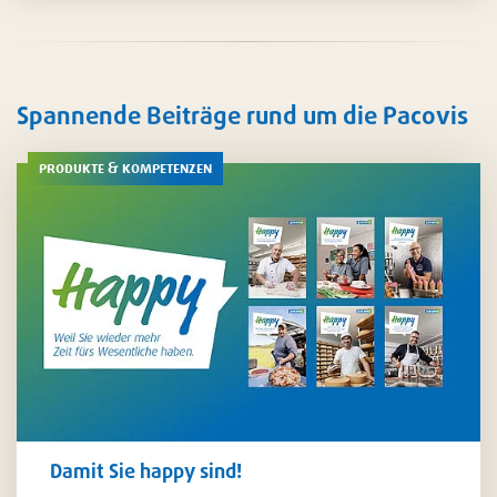
Reinigung
. Auch für das
Zubereiten
und
Servieren
von
Speisen finden Sie bei uns die besten Möglichkeiten – auf
Wunsch natürlich auch in personalisiertem Design.
Spannende Beiträge rund um die Pacovis
produkte & kompetenzen
Damit Sie happy sind!