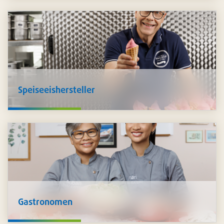
Lebensmittelproduzent ist, kennen wir Ihre
Herausforderungen und stehen Ihnen beratend zur Seite
inklusive den passenden Produkten,
individuell auf Sie
zugeschnitten
.
Speiseeishersteller
Für die Herstellung von
Speiseeis
bieten wir ein
umfassendes Sortiment an. Sie finden bei uns
Basen,
Aromen, Einzelkomponenten, Waffeln, Verpackungen,
Servietten, Löffel und vieles mehr
, was es für den
perfekten Eisgenuss benötigt.
Gastronomen
Sowohl im Küchen- als auch im Gastbereich unterstützen
wir Sie mit umfangreichen Lösungen für
Hygiene und