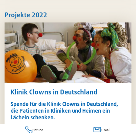
Projekte 2022
Klinik Clowns in Deutschland
Spende für die Klinik Clowns in Deutschland,
die Patienten in Kliniken und Heimen ein
Lächeln schenken.
Lachen fördert den Heilungsprozess, aus dieser Erkenntnis
Hotline
E-Mail
entstand 1986 in Amerika die Idee regelmäßiger Clowns-