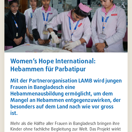
Women’s Hope International:
Hebammen für Parbatipur
Mit der Partnerorganisation LAMB wird jungen
Frauen in Bangladesch eine
Hebammenausbildung ermöglicht, um dem
Mangel an Hebammen entgegenzuwirken, der
besonders auf dem Land nach wie vor gross
ist.
Mehr als die Hälfte aller Frauen in Bangladesch bringen ihre
Kinder ohne fachliche Begleitung zur Welt. Das Projekt wirkt