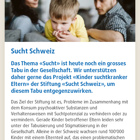
Sucht Schweiz
Das Thema «Sucht» ist heute noch ein grosses
Tabu in der Gesellschaft. Wir unterstützen
daher gerne das Projekt «Kinder suchtkranker
Eltern» der Stiftung «Sucht Schweiz», um
diesem Tabu entgegenzuwirken.
Das Ziel der Stiftung ist es, Probleme im Zusammenhang mit
dem Konsum psychoaktiver Substanzen und
Verhaltensweisen mit Suchtpotenzial zu verhindern oder zu
vermindern. Gerade Kinder betroffener Eltern leiden sehr
unter der Tabuisierung und Stigmatisierung in der
Gesellschaft. Alleine in der Schweiz wachsen rund 100'000
Kinder mit einem Elternteil auf, das einen problematischen