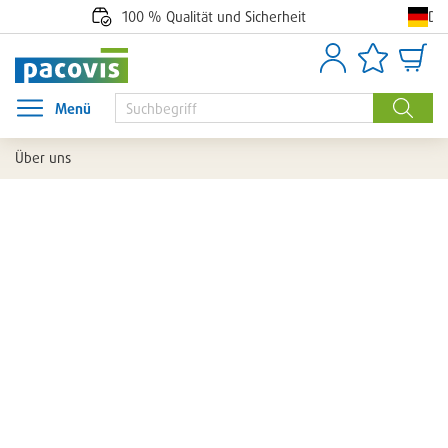
De
100 % Qualität und Sicherheit
Anmelden
Artikellisten
Waren
Menü
Menü öffnen
Suche
Über uns