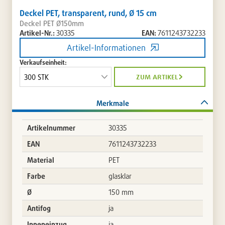
Deckel PET, transparent, rund, Ø 15 cm
Deckel PET Ø150mm
Artikel-Nr.:
30335
EAN:
7611243732233
Artikel-Informationen
Verkaufseinheit:
zum artikel
Merkmale
Artikelnummer
30335
EAN
7611243732233
Material
PET
Farbe
glasklar
Ø
150 mm
Antifog
ja
Inneneinzug
ja