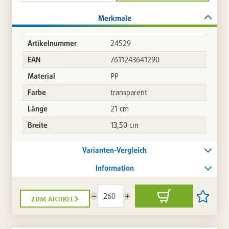
Merkmale
Artikelnummer
24529
EAN
7611243641290
Material
PP
Farbe
transparent
Länge
21 cm
Breite
13,50 cm
Varianten-Vergleich
Information
zum artikel
Menge
Menge
In
Artikel
reduzieren
erhöhen
den
auf
Warenkorb
die
Artikellis