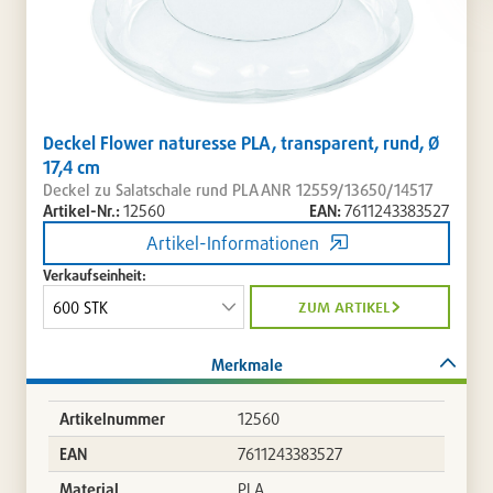
Deckel Flower naturesse PLA, transparent, rund, Ø
17,4 cm
Deckel zu Salatschale rund PLA ANR 12559/13650/14517
Artikel-Nr.:
12560
EAN:
7611243383527
Artikel-Informationen
Verkaufseinheit:
zum artikel
Merkmale
Artikelnummer
12560
EAN
7611243383527
Material
PLA