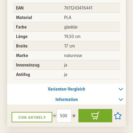
EAN
7611243476441
Material
PLA
Farbe
glasklar
Länge
19,50 cm
Breite
17 cm
Marke
naturesse
Inneneinzug
ja
Antifog
ja
Varianten-Vergleich
Information
zum artikel
Menge
Menge
In
Artikel
reduzieren
erhöhen
den
auf
Warenkorb
die
Artikellis