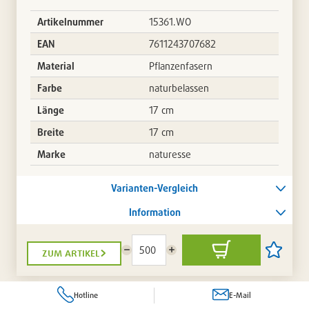
Artikelnummer
15361.WO
EAN
7611243707682
Material
Pflanzenfasern
Farbe
naturbelassen
Länge
17 cm
Breite
17 cm
Marke
naturesse
Varianten-Vergleich
Information
zum artikel
Menge
Menge
In
Artikel
reduzieren
erhöhen
den
auf
Warenkorb
die
Artikellis
Hotline
E-Mail
setzen
/