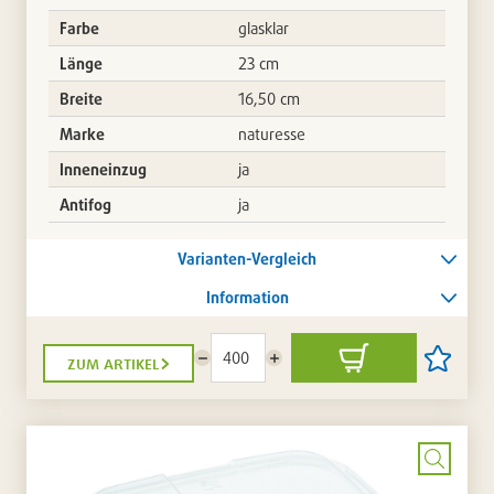
Farbe
glasklar
Länge
23 cm
Breite
16,50 cm
Marke
naturesse
Inneneinzug
ja
Antifog
ja
Varianten-Vergleich
Information
zum artikel
Menge
Menge
In
Artikel
reduzieren
erhöhen
den
auf
Warenkorb
die
Artikellis
setzen
/
entferne
Bild
vergrö