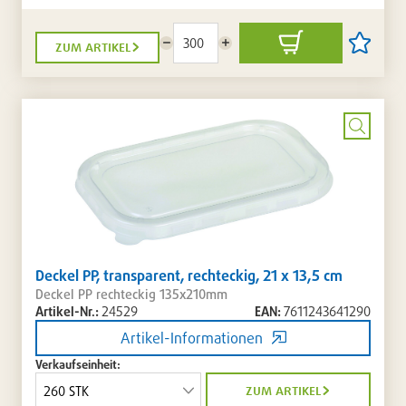
zum artikel
Menge
Menge
In
Artikel
reduzieren
erhöhen
den
auf
Warenkorb
die
Artikellis
setzen
/
entferne
Bild
vergrö
Deckel PP, transparent, rechteckig, 21 x 13,5 cm
Deckel PP rechteckig 135x210mm
Artikel-Nr.:
24529
EAN:
7611243641290
Artikel-Informationen
Verkaufseinheit:
zum artikel