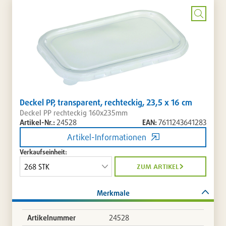
setzen
/
entferne
Bild
vergrö
Deckel PP, transparent, rechteckig, 23,5 x 16 cm
Deckel PP rechteckig 160x235mm
Artikel-Nr.:
24528
EAN:
7611243641283
Artikel-Informationen
Verkaufseinheit:
zum artikel
Merkmale
Artikelnummer
24528