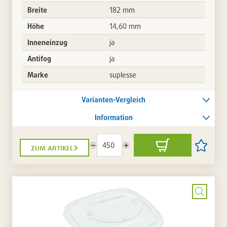
Breite
182 mm
Höhe
14,60 mm
Inneneinzug
ja
Antifog
ja
Marke
suplesse
Varianten-Vergleich
Information
zum artikel
Menge
Menge
In
Artikel
reduzieren
erhöhen
den
auf
Warenkorb
die
Artikellis
setzen
/
entferne
Bild
vergrö