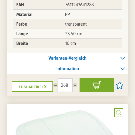
EAN
7611243641283
Material
PP
Farbe
transparent
Länge
23,50 cm
Breite
16 cm
Varianten-Vergleich
Information
zum artikel
Menge
Menge
In
Artikel
reduzieren
erhöhen
den
auf
Warenkorb
die
Artikellis
setzen
/
entferne
Bild
vergrö