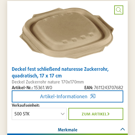
setzen
/
entferne
Bild
vergrö
Deckel fest schließend naturesse Zuckerrohr,
quadratisch, 17 x 17 cm
Deckel Zuckerrohr nature 170x170mm
Artikel-Nr.:
15361.WO
EAN:
7611243707682
Artikel-Informationen
Verkaufseinheit:
zum artikel
Merkmale