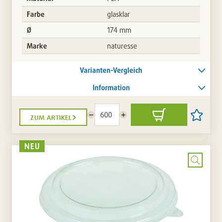
Farbe
glasklar
Ø
174 mm
Marke
naturesse
Varianten-Vergleich
Information
zum artikel
Menge
Menge
In
Artikel
reduzieren
erhöhen
den
auf
Warenkorb
die
Artikellis
NEU
setzen
/
entferne
Bild
vergrö