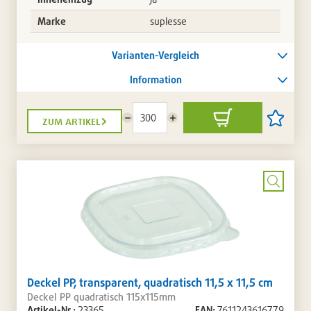
Marke
suplesse
Varianten-Vergleich
Information
zum artikel
Menge
Menge
In
Artikel
reduzieren
erhöhen
den
auf
Warenkorb
die
Artikellis
setzen
/
entferne
Bild
vergrö
Deckel PP, transparent, quadratisch 11,5 x 11,5 cm
Deckel PP quadratisch 115x115mm
Artikel-Nr.:
23365
EAN:
7611243616779