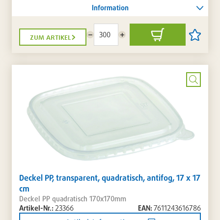
Information
zum artikel
Menge
Menge
In
Artikel
reduzieren
erhöhen
den
auf
Warenkorb
die
Artikellis
setzen
/
entferne
Bild
vergrö
Deckel PP, transparent, quadratisch, antifog, 17 x 17
cm
Deckel PP quadratisch 170x170mm
Artikel-Nr.:
23366
EAN:
7611243616786