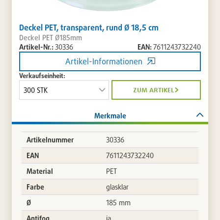
Deckel PET, transparent, rund Ø 18,5 cm
Deckel PET Ø185mm
Artikel-Nr.:
30336
EAN:
7611243732240
Artikel-Informationen
Verkaufseinheit:
zum artikel
Merkmale
Artikelnummer
30336
EAN
7611243732240
Material
PET
Farbe
glasklar
Ø
185 mm
Antifog
ja