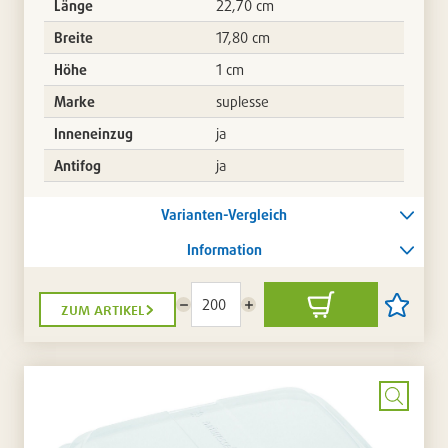
Länge
22,70 cm
Breite
17,80 cm
Höhe
1 cm
Marke
suplesse
Inneneinzug
ja
Antifog
ja
Varianten-Vergleich
Information
zum artikel
Menge
Menge
In
Artikel
reduzieren
erhöhen
den
auf
Warenkorb
die
Artikellis
setzen
/
entferne
Bild
vergrö