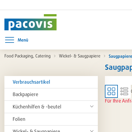
Menü
Menü öffnen
Food Packaging, Catering
Wickel- & Saugpapiere
Saugpapiere
Saugpap
Artikel
Verbrauchsartikel
in
Backpapiere
dieser
Für Ihre Anf
Küchenhilfen & -beutel
Katego
Folien
Wickel- & Saugpapiere