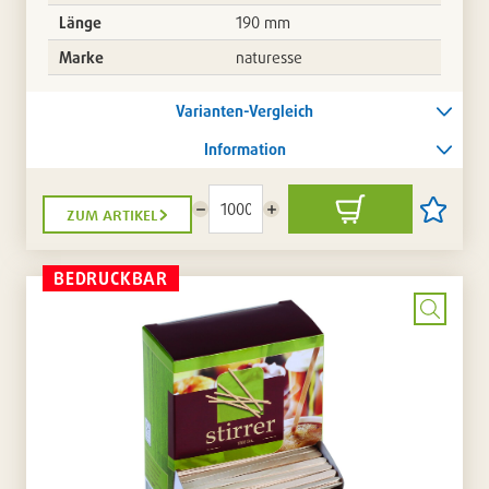
Länge
190 mm
Marke
naturesse
Varianten-Vergleich
Information
zum artikel
Menge
Menge
In
Artikel
reduzieren
erhöhen
den
auf
Warenkorb
die
Artikellis
BEDRUCKBAR
setzen
/
entferne
Bild
vergrö