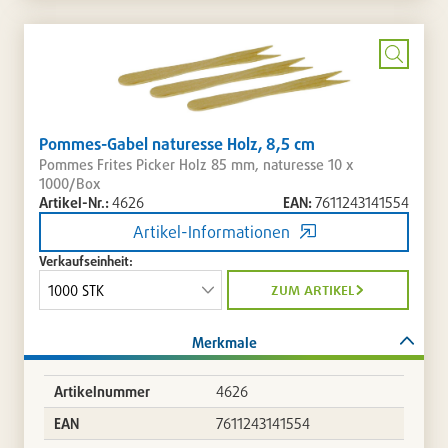
Artikellis
setzen
/
entferne
Bild
vergrö
Pommes-Gabel naturesse Holz, 8,5 cm
Pommes Frites Picker Holz 85 mm, naturesse 10 x
1000/Box
Artikel-Nr.:
4626
EAN:
7611243141554
Artikel-Informationen
Verkaufseinheit:
zum artikel
Merkmale
Artikelnummer
4626
EAN
7611243141554