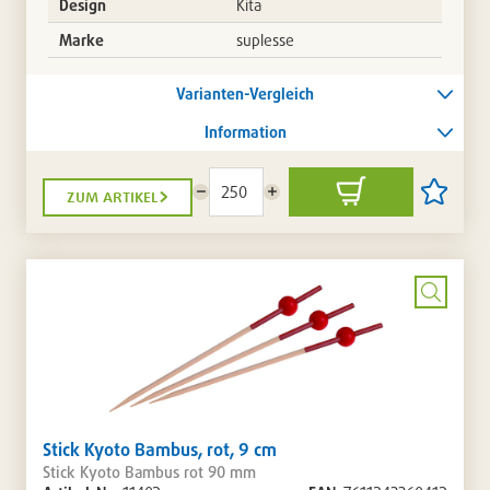
Design
Kita
Marke
suplesse
Varianten-Vergleich
Information
zum artikel
Menge
Menge
In
Artikel
reduzieren
erhöhen
den
auf
Warenkorb
die
Artikellis
setzen
/
entferne
Bild
vergrö
Stick Kyoto Bambus, rot, 9 cm
Stick Kyoto Bambus rot 90 mm