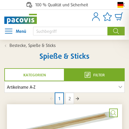
De
100 % Qualität und Sicherheit
Anmelden
Artikellisten
Waren
Menü
Menü öffnen
Suche
Bestecke, Spieße & Sticks
Spieße & Sticks
kategorien
filter
Artikel
in
1
2
dieser
vorherige
nächste
Seite
Seite
Kategorie
Bild
vergrö