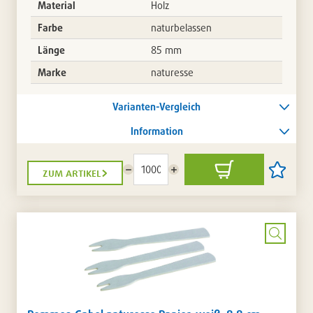
Material
Holz
Farbe
naturbelassen
Länge
85 mm
Marke
naturesse
Varianten-Vergleich
Information
zum artikel
Menge
Menge
In
Artikel
reduzieren
erhöhen
den
auf
Warenkorb
die
Artikellis
setzen
/
entferne
Bild
vergrö