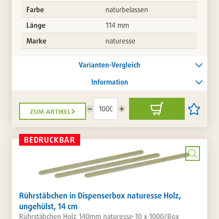
Farbe
naturbelassen
Länge
114 mm
Marke
naturesse
Varianten-Vergleich
Information
zum artikel
Menge
Menge
In
Artikel
reduzieren
erhöhen
den
auf
Warenkorb
die
Artikellis
BEDRUCKBAR
setzen
/
entferne
Bild
vergrö
Rührstäbchen in Dispenserbox naturesse Holz,
ungehülst, 14 cm
Rührstäbchen Holz 140mm naturesse 10 x 1000/Box