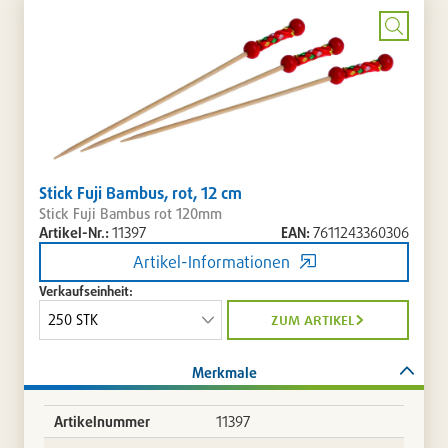
setzen
/
entferne
Bild
vergrö
Stick Fuji Bambus, rot, 12 cm
Stick Fuji Bambus rot 120mm
Artikel-Nr.:
11397
EAN:
7611243360306
Artikel-Informationen
Verkaufseinheit:
zum artikel
Merkmale
Artikelnummer
11397