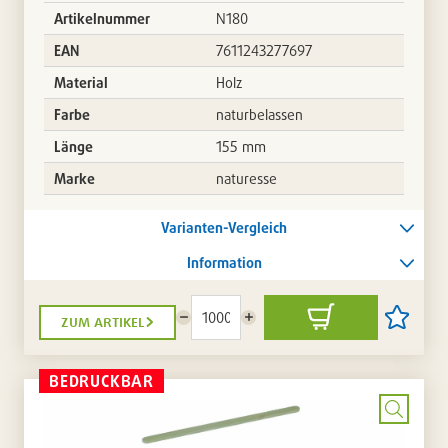
Artikelnummer
N180
EAN
7611243277697
Material
Holz
Farbe
naturbelassen
Länge
155 mm
Marke
naturesse
Varianten-Vergleich
Information
zum artikel
Menge
Menge
In
Artikel
reduzieren
erhöhen
den
auf
Warenkorb
die
Artikellis
BEDRUCKBAR
setzen
/
entferne
Bild
vergrö