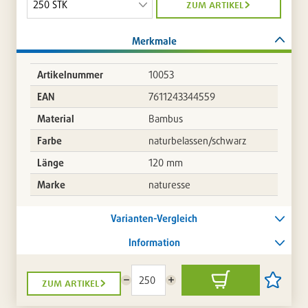
zum artikel
Merkmale
Artikelnummer
10053
EAN
7611243344559
Material
Bambus
Farbe
naturbelassen/schwarz
Länge
120 mm
Marke
naturesse
Varianten-Vergleich
Information
zum artikel
Menge
Menge
In
Artikel
reduzieren
erhöhen
den
auf
Warenkorb
die