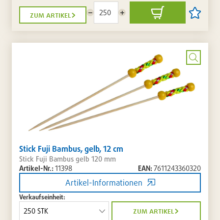
zum artikel
Menge
Menge
In
Artikel
reduzieren
erhöhen
den
auf
Warenkorb
die
Artikellis
setzen
/
entferne
Bild
vergrö
Stick Fuji Bambus, gelb, 12 cm
Stick Fuji Bambus gelb 120 mm
Artikel-Nr.:
11398
EAN:
7611243360320
Artikel-Informationen
Verkaufseinheit:
zum artikel