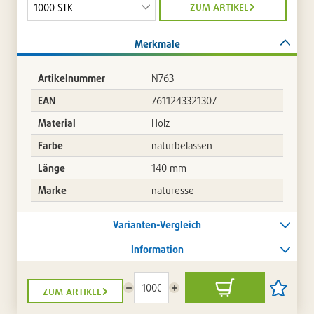
zum artikel
Merkmale
Artikelnummer
N763
EAN
7611243321307
Material
Holz
Farbe
naturbelassen
Länge
140 mm
Marke
naturesse
Varianten-Vergleich
Information
zum artikel
Menge
Menge
In
Artikel
reduzieren
erhöhen
den
auf
Warenkorb
die