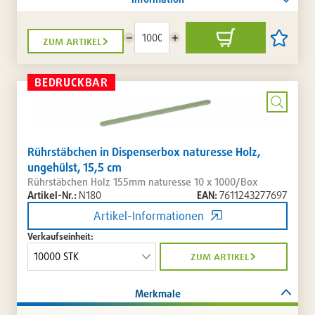
zum artikel
Menge
Menge
In
Artikel
reduzieren
erhöhen
den
auf
Warenkorb
die
Artikellis
BEDRUCKBAR
setzen
/
entferne
Bild
vergrö
Rührstäbchen in Dispenserbox naturesse Holz,
ungehülst, 15,5 cm
Rührstäbchen Holz 155mm naturesse 10 x 1000/Box
Artikel-Nr.:
N180
EAN:
7611243277697
Artikel-Informationen
Verkaufseinheit:
zum artikel
Merkmale