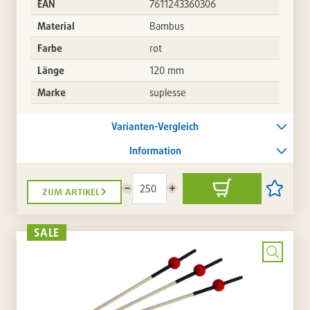
EAN
7611243360306
Material
Bambus
Farbe
rot
Länge
120 mm
Marke
suplesse
Varianten-Vergleich
Information
zum artikel
Menge
Menge
In
Artikel
reduzieren
erhöhen
den
auf
Warenkorb
die
Artikellis
SALE
setzen
/
entferne
Bild
vergrö