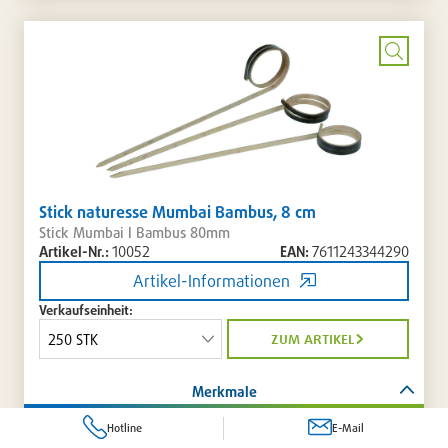
Artikellis
setzen
/
entferne
Bild
vergrö
Stick naturesse Mumbai Bambus, 8 cm
Stick Mumbai I Bambus 80mm
Artikel-Nr.:
10052
EAN:
7611243344290
Artikel-Informationen
Verkaufseinheit:
zum artikel
Merkmale
Hotline
E-Mail
Artikelnummer
10052