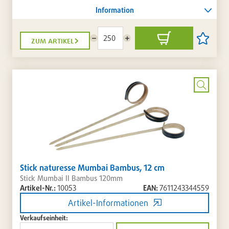
Information
zum artikel
Menge
Menge
In
Artikel
reduzieren
erhöhen
den
auf
Warenkorb
die
Artikellis
setzen
/
entferne
Bild
vergrö
Stick naturesse Mumbai Bambus, 12 cm
Stick Mumbai II Bambus 120mm
Artikel-Nr.:
10053
EAN:
7611243344559
Artikel-Informationen
Verkaufseinheit: