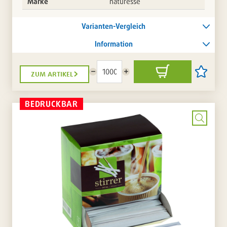
Marke
naturesse
Varianten-Vergleich
Information
zum artikel
Menge
Menge
In
Artikel
reduzieren
erhöhen
den
auf
Warenkorb
die
Artikellis
BEDRUCKBAR
setzen
/
entferne
Bild
vergrö