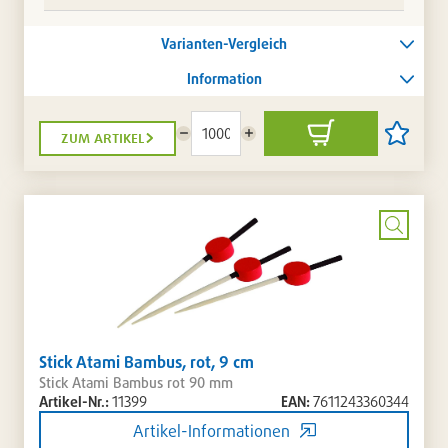
Varianten-Vergleich
Information
zum artikel
Menge
Menge
In
Artikel
reduzieren
erhöhen
den
auf
Warenkorb
die
Artikellis
setzen
/
entferne
Bild
vergrö
Stick Atami Bambus, rot, 9 cm
Stick Atami Bambus rot 90 mm
Artikel-Nr.:
11399
EAN:
7611243360344
Artikel-Informationen