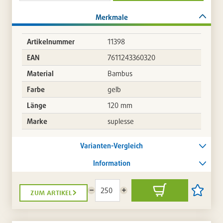
Merkmale
Artikelnummer
11398
EAN
7611243360320
Material
Bambus
Farbe
gelb
Länge
120 mm
Marke
suplesse
Varianten-Vergleich
Information
zum artikel
Menge
Menge
In
Artikel
reduzieren
erhöhen
den
auf
Warenkorb
die
Artikellis