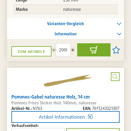
Marke
naturesse
Varianten-Vergleich
Information
zum artikel
Menge
Menge
In
Artikel
reduzieren
erhöhen
den
auf
Warenkorb
die
Artikellis
setzen
/
entferne
Bild
vergrö
Pommes-Gabel naturesse Holz, 14 cm
Pommes Frites Sticker Holz 140mm, naturesse
Artikel-Nr.:
N763
EAN:
7611243321307
Artikel-Informationen
Verkaufseinheit: