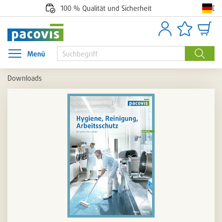
De
100 % Qualität und Sicherheit
Anmelden
Artikellisten
Waren
Menü
Menü öffnen
Suche
Downloads