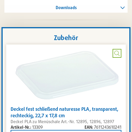
Downloads
Zubehör
Bild
vergrö
Deckel fest schließend naturesse PLA, transparent,
rechteckig, 22,7 x 17,8 cm
Deckel PLA zu Menüschale Art.-Nr. 12895, 12896, 12897
Artikel-Nr.:
13309
EAN:
7611243610241