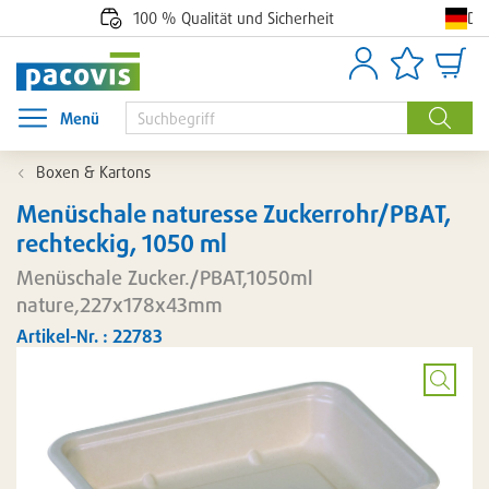
De
100 % Qualität und Sicherheit
Anmelden
Artikellisten
Waren
Menü
Menü öffnen
Suche
Boxen & Kartons
Menüschale naturesse Zuckerrohr/PBAT,
rechteckig, 1050 ml
Menüschale Zucker./PBAT,1050ml
nature,227x178x43mm
Artikel-Nr. : 22783
Bild
vergröß