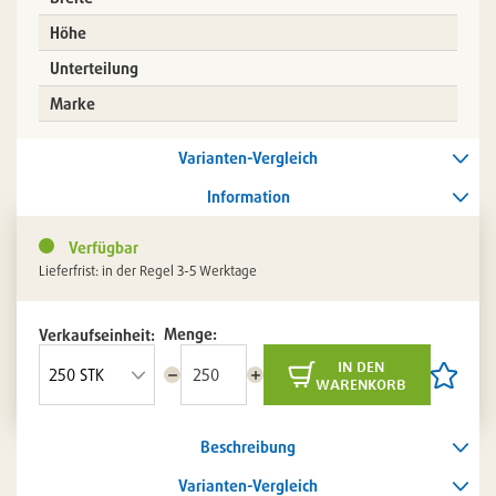
Höhe
Unterteilung
Marke
Varianten-Vergleich
Information
Verfügbar
Lieferfrist: in der Regel 3-5 Werktage
Menge:
Verkaufseinheit:
in den
Menge
Menge
Artikel
warenkorb
reduzieren
erhöhen
auf
die
Artikelli
Beschreibung
setzen
/
entferne
Varianten-Vergleich