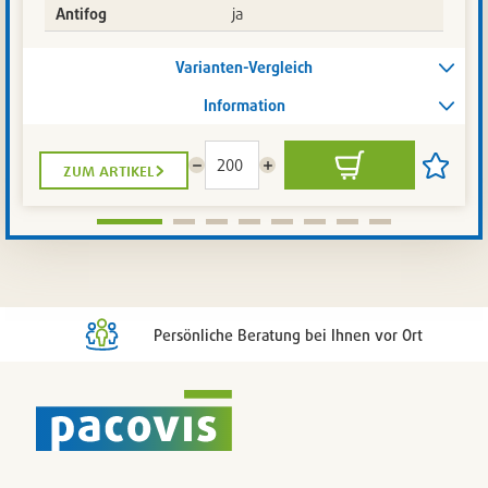
Antifog
ja
Varianten-Vergleich
Information
zum artikel
Menge
Menge
In
Artikel
reduzieren
erhöhen
den
auf
Warenkorb
die
Artikelli
setzen
/
entferne
Persönliche Beratung bei Ihnen vor Ort