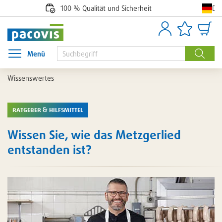
De
100 % Qualität und Sicherheit
Anmelden
Artikellisten
Waren
Menü
Menü öffnen
Suche
Wissenswertes
ratgeber & hilfsmittel
Wissen Sie, wie das Metzgerlied
entstanden ist?