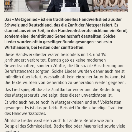
Das «Metzgerlied»
ist ein traditionelles Handwerkslied aus der
Schweiz und Deutschland, das die Zunft der Metzger feiert. Es
stammt aus einer Zeit, in der Handwerksberufe nicht nur ein Beruf,
sondern eine Identität und Gemeinschaft darstellten. Solche
Lieder wurden oft in geselliger Runde gesungen – sei es in
Wirtshäusern, bei Festen oder Zunfttreffen.
Diese Handwerkslieder waren besonders im 18. und 19.
Jahrhundert verbreitet. Damals gab es keine modernen
Gewerkschaften, sondern Zünfte, die für soziale Absicherung und
Berufsstandards sorgten. Solche Lieder wurden daher auch meist
mündlich überliefert, weshalb oft kein einzelner Autor bekannt ist.
Die Texte wurden von Generation zu Generation weiter gegeben.
Das Lied spiegelt die alte Zunftkultur wider und die Bedeutung
des Metzgerberufs und zeigt, dass dieser unverzichtbar ist.
Es wird auch heute noch in Metzgerkreisen und auf Volksfesten
gesungen. Es ist das perfekte Beispiel für die lebendige Tradition
des Handwerksstolzes.
Ähnliche Lieder existieren auch für andere Berufe wie zum
Beispiel das Schmiedelied, Bäckerlied oder Maurerlied sowie viele
weitere.