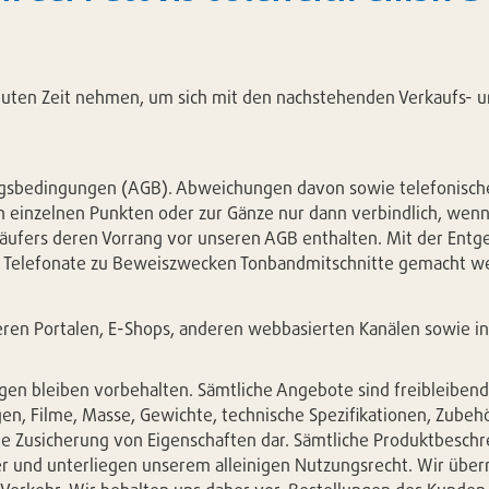
Minuten Zeit nehmen, um sich mit den nachstehenden Verkaufs-
lungsbedingungen (AGB). Abweichungen davon sowie telefonisch
 einzelnen Punkten oder zur Gänze nur dann verbindlich, wenn w
Käufers deren Vorrang vor unseren AGB enthalten. Mit der En
über Telefonate zu Beweiszwecken Tonbandmitschnitte gemacht 
eren Portalen, E-Shops, anderen webbasierten Kanälen sowie i
 bleiben vorbehalten. Sämtliche Angebote sind freibleibend un
, Filme, Masse, Gewichte, technische Spezifikationen, Zubeh
e Zusicherung von Eigenschaften dar. Sämtliche Produktbeschr
er und unterliegen unserem alleinigen Nutzungsrecht. Wir über