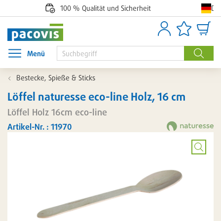
De
100 % Qualität und Sicherheit
Anmelden
Artikellisten
Waren
Menü
Menü öffnen
Suche
Bestecke, Spieße & Sticks
Löffel naturesse eco-line Holz, 16 cm
Löffel Holz 16cm eco-line
Artikel-Nr. : 11970
Bild
vergröß