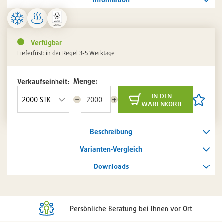
Verfügbar
Lieferfrist: in der Regel 3-5 Werktage
Menge:
Verkaufseinheit:
in den
Menge
Menge
Artikel
warenkorb
reduzieren
erhöhen
auf
die
Artikelli
Beschreibung
setzen
/
entferne
Varianten-Vergleich
Downloads
Persönliche Beratung bei Ihnen vor Ort