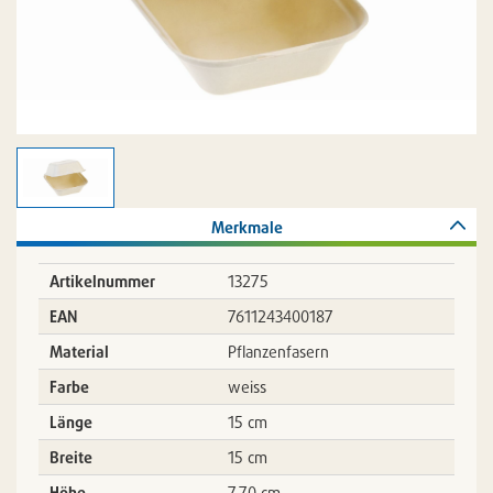
Merkmale
Artikelnummer
13275
EAN
7611243400187
Material
Pflanzenfasern
Farbe
weiss
Länge
15 cm
Breite
15 cm
Höhe
7,70 cm