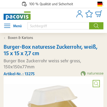
De
100 % Qualität und Sicherheit
Anmelden
Artikellisten
Waren
Menü
Menü öffnen
Suche
Boxen & Kartons
Burger-Box naturesse Zuckerrohr, weiß,
15 x 15 x 7,7 cm
Burger Box Zuckerrohr weiss sehr gross,
150x150x77mm
Artikel-Nr. : 13275
Bild
vergröß