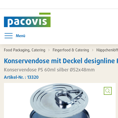
Menü
Menü öffnen
Food Packaging, Catering
Fingerfood & Catering
Häppchenlöff
Konservendose mit Deckel designline P
Konservendose PS 60ml silber Ø52x48mm
Artikel-Nr. : 13320
Bild
vergrö