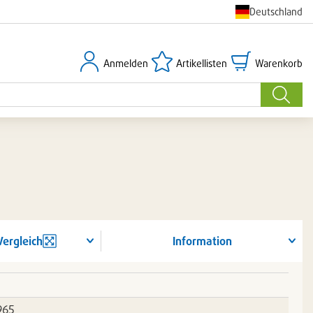
Deutschland
Anmelden
Artikellisten
Warenkorb
Anmelden
Artikellisten
Warenkorb
Suche
Vergleich
Information
965