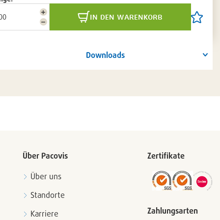
Menge
in den warenkorb
Artikel
erhöhen
Menge
auf
reduzieren
die
Artikelli
setzen
Downloads
/
entferne
Über Pacovis
Zertifikate
Über uns
Standorte
Zahlungsarten
Karriere