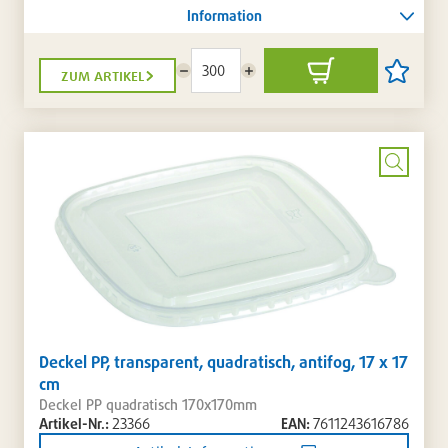
Information
zum artikel
Menge
Menge
In
Artikel
reduzieren
erhöhen
den
auf
Warenkorb
die
Artikellis
setzen
/
entferne
Bild
vergrö
Deckel PP, transparent, quadratisch, antifog, 17 x 17
cm
Deckel PP quadratisch 170x170mm
Artikel-Nr.:
23366
EAN:
7611243616786