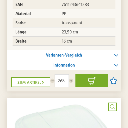
EAN
7611243641283
Material
PP
Farbe
transparent
Länge
23,50 cm
Breite
16 cm
Varianten-Vergleich
Information
zum artikel
Menge
Menge
In
Artikel
reduzieren
erhöhen
den
auf
Warenkorb
die
Artikellis
setzen
/
entferne
Bild
vergrö