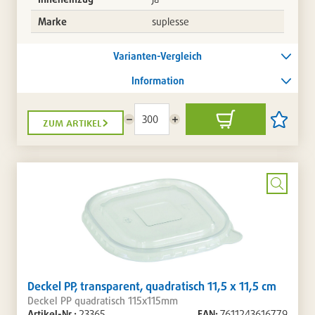
Marke
suplesse
Varianten-Vergleich
Information
zum artikel
Menge
Menge
In
Artikel
reduzieren
erhöhen
den
auf
Warenkorb
die
Artikellis
setzen
/
entferne
Bild
vergrö
Deckel PP, transparent, quadratisch 11,5 x 11,5 cm
Deckel PP quadratisch 115x115mm
Artikel-Nr.:
23365
EAN:
7611243616779