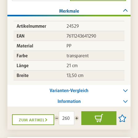
Merkmale
Artikelnummer
24529
EAN
7611243641290
Material
PP
Farbe
transparent
Länge
21 cm
Breite
13,50 cm
Varianten-Vergleich
Information
zum artikel
Menge
Menge
In
Artikel
reduzieren
erhöhen
den
auf
Warenkorb
die
Artikellis