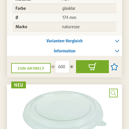
Farbe
glasklar
Ø
174 mm
Marke
naturesse
Varianten-Vergleich
Information
zum artikel
Menge
Menge
In
Artikel
reduzieren
erhöhen
den
auf
Warenkorb
die
Artikellis
NEU
setzen
/
entferne
Bild
vergrö