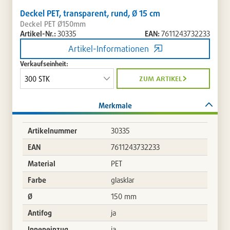
Deckel PET, transparent, rund, Ø 15 cm
Deckel PET Ø150mm
Artikel-Nr.:
30335
EAN:
7611243732233
Artikel-Informationen
Verkaufseinheit:
zum artikel
Merkmale
Artikelnummer
30335
EAN
7611243732233
Material
PET
Farbe
glasklar
Ø
150 mm
Antifog
ja
Inneneinzug
ja