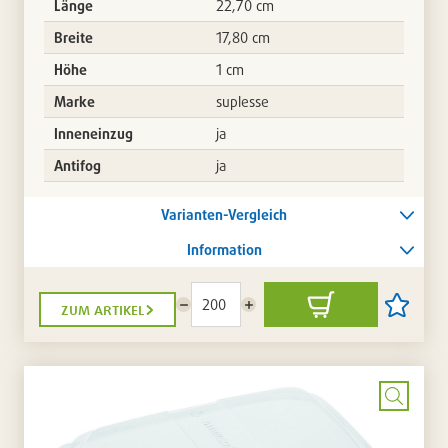
Länge
22,70 cm
Breite
17,80 cm
Höhe
1 cm
Marke
suplesse
Inneneinzug
ja
Antifog
ja
Varianten-Vergleich
Information
zum artikel
Menge
Menge
In
Artikel
reduzieren
erhöhen
den
auf
Warenkorb
die
Artikellis
setzen
/
entferne
Bild
vergrö