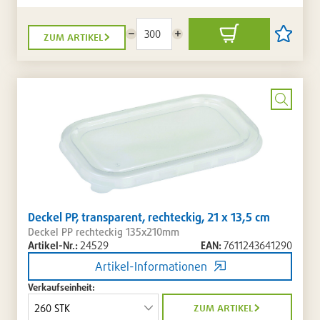
zum artikel
Menge
Menge
In
Artikel
reduzieren
erhöhen
den
auf
Warenkorb
die
Artikellis
setzen
/
entferne
Bild
vergrö
Deckel PP, transparent, rechteckig, 21 x 13,5 cm
Deckel PP rechteckig 135x210mm
Artikel-Nr.:
24529
EAN:
7611243641290
Artikel-Informationen
Verkaufseinheit:
zum artikel