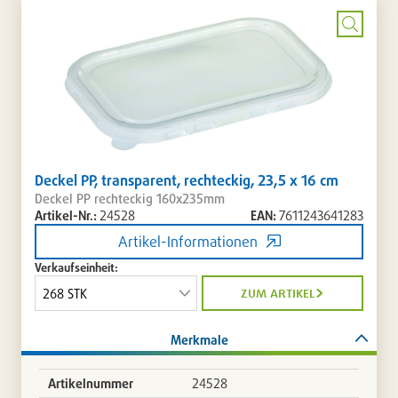
setzen
/
entferne
Bild
vergrö
Deckel PP, transparent, rechteckig, 23,5 x 16 cm
Deckel PP rechteckig 160x235mm
Artikel-Nr.:
24528
EAN:
7611243641283
Artikel-Informationen
Verkaufseinheit:
zum artikel
Merkmale
Artikelnummer
24528