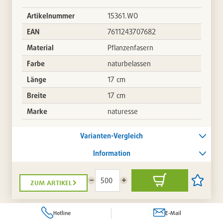
Artikelnummer
15361.WO
EAN
7611243707682
Material
Pflanzenfasern
Farbe
naturbelassen
Länge
17 cm
Breite
17 cm
Marke
naturesse
Varianten-Vergleich
Information
zum artikel
Menge
Menge
In
Artikel
reduzieren
erhöhen
den
auf
Warenkorb
die
Artikellis
Hotline
E-Mail
setzen
/