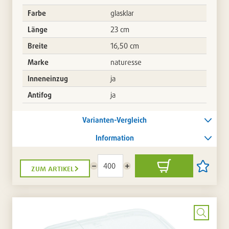
Farbe
glasklar
Länge
23 cm
Breite
16,50 cm
Marke
naturesse
Inneneinzug
ja
Antifog
ja
Varianten-Vergleich
Information
zum artikel
Menge
Menge
In
Artikel
reduzieren
erhöhen
den
auf
Warenkorb
die
Artikellis
setzen
/
entferne
Bild
vergrö