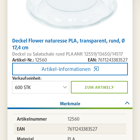
Deckel Flower naturesse PLA, transparent, rund, Ø
17,4 cm
Deckel zu Salatschale rund PLA ANR 12559/13650/14517
Artikel-Nr.:
12560
EAN:
7611243383527
Artikel-Informationen
Verkaufseinheit:
zum artikel
Merkmale
Artikelnummer
12560
EAN
7611243383527
Material
PLA