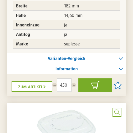
Breite
182 mm
Höhe
14,60 mm
Inneneinzug
ja
Antifog
ja
Marke
suplesse
Varianten-Vergleich
Information
zum artikel
Menge
Menge
In
Artikel
reduzieren
erhöhen
den
auf
Warenkorb
die
Artikellis
setzen
/
entferne
Bild
vergrö