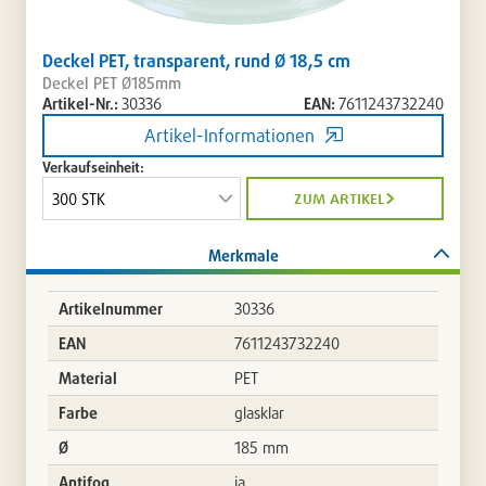
Deckel PET, transparent, rund Ø 18,5 cm
Deckel PET Ø185mm
Artikel-Nr.:
30336
EAN:
7611243732240
Artikel-Informationen
Verkaufseinheit:
zum artikel
Merkmale
Artikelnummer
30336
EAN
7611243732240
Material
PET
Farbe
glasklar
Ø
185 mm
Antifog
ja