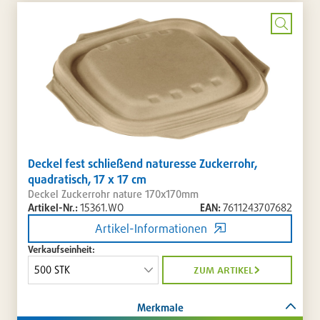
setzen
/
entferne
Bild
vergrö
Deckel fest schließend naturesse Zuckerrohr,
quadratisch, 17 x 17 cm
Deckel Zuckerrohr nature 170x170mm
Artikel-Nr.:
15361.WO
EAN:
7611243707682
Artikel-Informationen
Verkaufseinheit:
zum artikel
Merkmale