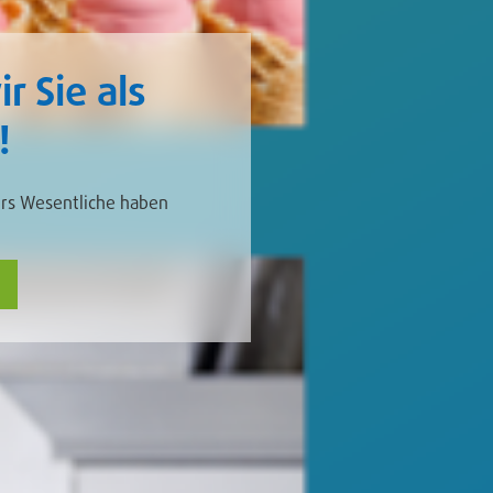
r Sie als
!
ürs Wesentliche haben