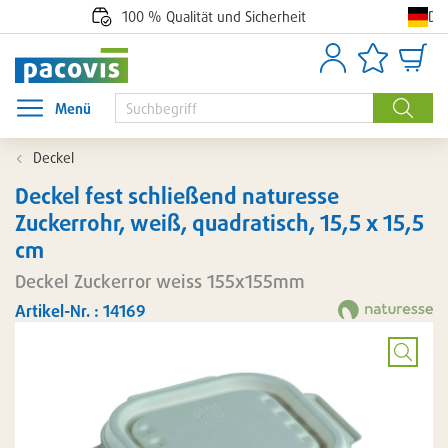
De
100 % Qualität und Sicherheit
Anmelden
Artikellisten
Waren
Menü
Menü öffnen
Suche
Deckel
Deckel fest schließend naturesse
Zuckerrohr, weiß, quadratisch, 15,5 x 15,5
cm
Deckel Zuckerror weiss 155x155mm
Artikel-Nr. : 14169
Bild
vergröß