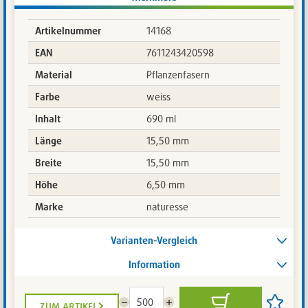
Artikelnummer
14168
EAN
7611243420598
Material
Pflanzenfasern
Farbe
weiss
Inhalt
690 ml
Länge
15,50 mm
Breite
15,50 mm
Höhe
6,50 mm
Marke
naturesse
Varianten-Vergleich
Information
zum artikel
Menge
Menge
In
Artikel