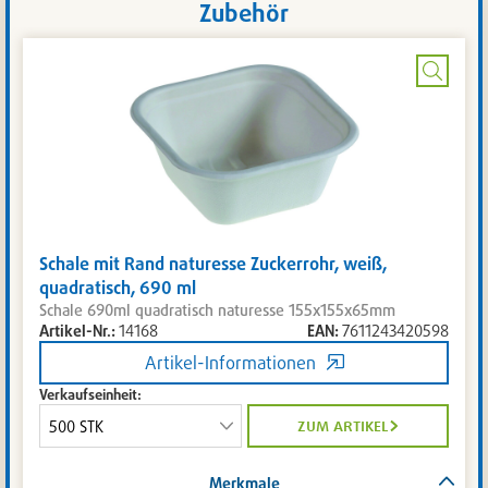
Zubehör
Bild
vergrö
Schale mit Rand naturesse Zuckerrohr, weiß,
quadratisch, 690 ml
Schale 690ml quadratisch naturesse 155x155x65mm
Artikel-Nr.:
14168
EAN:
7611243420598
Artikel-Informationen
Verkaufseinheit:
zum artikel
Merkmale