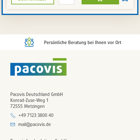
reduzieren
erhöhen
den
auf
Warenkorb
die
Artikelli
setzen
/
entferne
Persönliche Beratung bei Ihnen vor Ort
Pacovis Deutschland GmbH
Konrad-Zuse-Weg 1
72555 Metzingen
+49 7123 3800 40
mail@pacovis.de