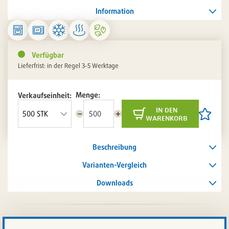
Information
Verfügbar
Lieferfrist: in der Regel 3-5 Werktage
Menge:
Verkaufseinheit:
in den
Menge
Menge
Artikel
warenkorb
reduzieren
erhöhen
auf
die
Artikelli
Beschreibung
setzen
/
entferne
Varianten-Vergleich
Downloads