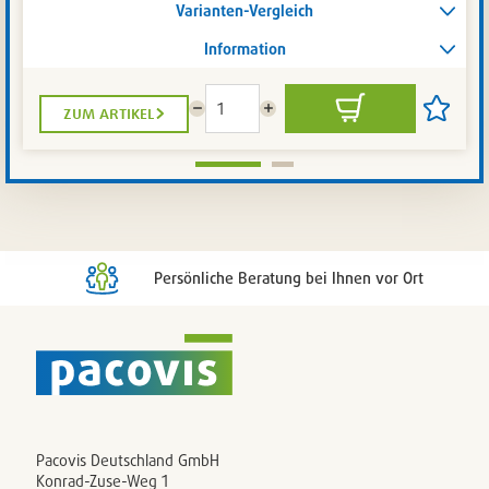
Varianten-Vergleich
Information
zum artikel
Menge
Menge
In
Artikel
reduzieren
erhöhen
den
auf
Warenkorb
die
Artikelli
setzen
/
entferne
Persönliche Beratung bei Ihnen vor Ort
Pacovis Deutschland GmbH
Konrad-Zuse-Weg 1