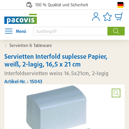
De
100 % Qualität und Sicherheit
Anmelden
Artikellisten
Waren
Menü
Menü öffnen
Suche
Servietten & Tableware
Servietten Interfold suplesse Papier,
weiß, 2-lagig, 16,5 x 21 cm
Interfoldservietten weiss 16.5x21cm, 2-lagig
Artikel-Nr. : 15043
Bild
vergröß