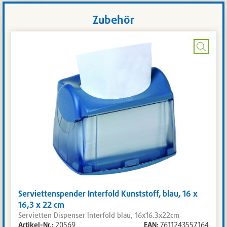
Zubehör
Bild
vergrö
Serviettenspender Interfold Kunststoff, blau, 16 x
16,3 x 22 cm
Servietten Dispenser Interfold blau, 16x16.3x22cm
Artikel-Nr.:
20569
EAN:
7611243557164