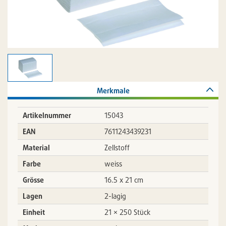
Merkmale
Artikelnummer
15043
EAN
7611243439231
Material
Zellstoff
Farbe
weiss
Grösse
16.5 x 21 cm
Lagen
2-lagig
Einheit
21 × 250 Stück