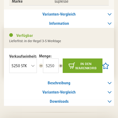
Marke
suplesse
Varianten-Vergleich
Information
Verfügbar
Lieferfrist: in der Regel 3-5 Werktage
Menge:
Verkaufseinheit:
in den
Menge
Menge
Artikel
warenkorb
reduzieren
erhöhen
auf
die
Artikelli
Beschreibung
setzen
/
entferne
Varianten-Vergleich
Downloads