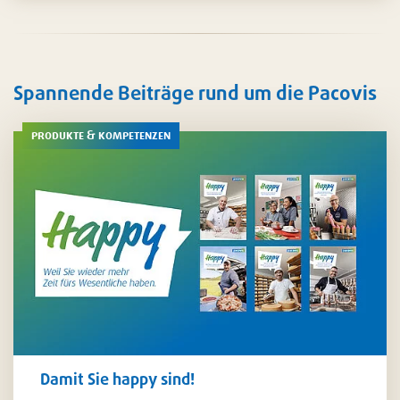
Reinigung
. Auch für das
Zubereiten
und
Servieren
von
Speisen finden Sie bei uns die besten Möglichkeiten – auf
Wunsch natürlich auch in personalisiertem Design.
Spannende Beiträge rund um die Pacovis
produkte & kompetenzen
Damit Sie happy sind!