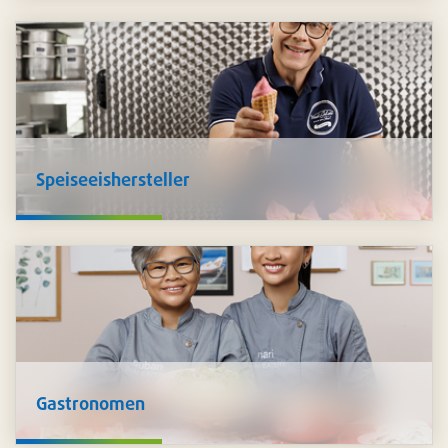
Lebensmittelproduzent ist, kennen wir Ihre
Herausforderungen und stehen Ihnen beratend zur Seite
inklusive den passenden Produkten,
individuell auf Sie
zugeschnitten
.
Speiseeishersteller
Für die Herstellung von
Speiseeis
bieten wir ein
umfassendes Sortiment an. Sie finden bei uns
Basen,
Aromen, Einzelkomponenten, Waffeln, Verpackungen,
Servietten, Löffel und vieles mehr
, was es für den
perfekten Eisgenuss benötigt.
Gastronomen
Sowohl im Küchen- als auch im Gastbereich unterstützen
wir Sie mit umfangreichen Lösungen für
Hygiene und