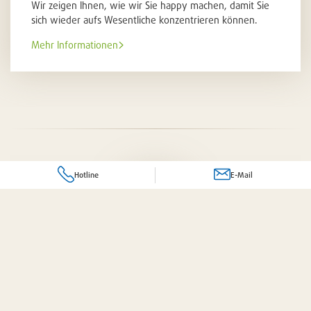
Wir zeigen Ihnen, wie wir Sie happy machen, damit Sie
sich wieder aufs Wesentliche konzentrieren können.
Mehr Informationen
Hotline
E-Mail
Ihr komplettes Dienstleistungspaket
Frage zu einem Produkt oder Dienstleistung?
 für Sie da!
Senden Sie uns eine E-Mail an folgende Adresse:
Individuelle Beratung
bereichsübergreifend und auf
gerne persönlich mit uns klären