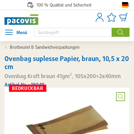
De
100 % Qualität und Sicherheit
Anmelden
Artikellisten
Waren
Menü
Menü öffnen
Suche
Brotbeutel & Sandwichverpackungen
Ovenbag suplesse Papier, braun, 10,5 x 20
cm
Ovenbag Kraft braun 41gm², 105x200+2x40mm
Artikel-Nr. : 18049
BEDRUCKBAR
Bild
vergröß