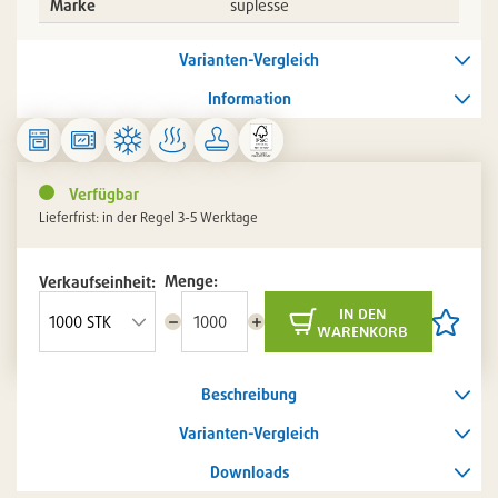
Marke
suplesse
Varianten-Vergleich
Information
Verfügbar
Lieferfrist: in der Regel 3-5 Werktage
Menge:
Verkaufseinheit:
in den
Menge
Menge
Artikel
warenkorb
reduzieren
erhöhen
auf
die
Artikelli
Beschreibung
setzen
/
entferne
Varianten-Vergleich
Downloads