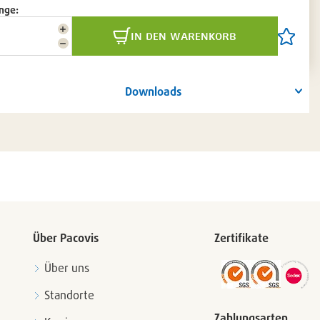
nge:
Menge
in den warenkorb
Artikel
erhöhen
Menge
auf
reduzieren
die
Artikelli
setzen
Downloads
/
entferne
Über Pacovis
Zertifikate
Über uns
Standorte
Zahlungsarten