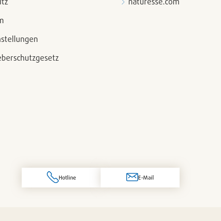
tz
naturesse.com
m
nstellungen
berschutzgesetz
Hotline
E-Mail