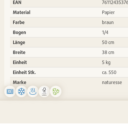
EAN
7611243537
Material
Papier
Farbe
braun
Bogen
1/4
Länge
50 cm
Breite
38 cm
Einheit
5 kg
Einheit Stk.
ca. 550
Marke
naturesse