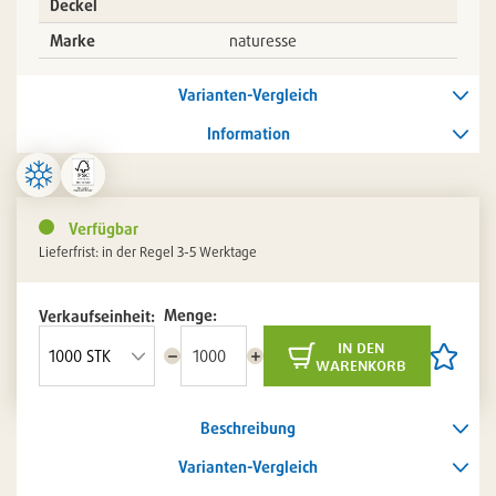
Deckel
Marke
naturesse
Varianten-Vergleich
Information
Verfügbar
Lieferfrist: in der Regel 3-5 Werktage
Menge:
Verkaufseinheit:
in den
Menge
Menge
Artikel
warenkorb
reduzieren
erhöhen
auf
die
Artikelli
Beschreibung
setzen
/
entferne
Varianten-Vergleich