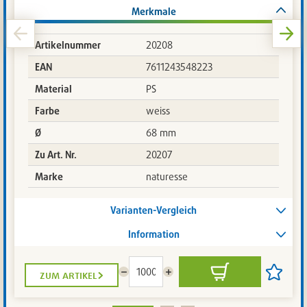
am:
Merkmale
15.07.2026-
16:53:05
Artikelnummer
20208
EAN
7611243548223
Material
PS
Farbe
weiss
Ø
68 mm
Zu Art. Nr.
20207
Marke
naturesse
Varianten-Vergleich
Information
zum artikel
Menge
Menge
In
Artikel
reduzieren
erhöhen
den
auf
Warenkorb
die