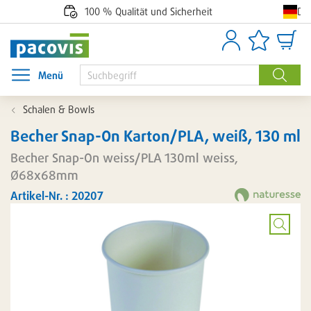
De
100 % Qualität und Sicherheit
Anmelden
Artikellisten
Waren
Menü
Menü öffnen
Suche
Schalen & Bowls
Becher Snap-On Karton/PLA, weiß, 130 ml
Becher Snap-On weiss/PLA 130ml weiss,
Ø68x68mm
Artikel-Nr. : 20207
Bild
vergröß