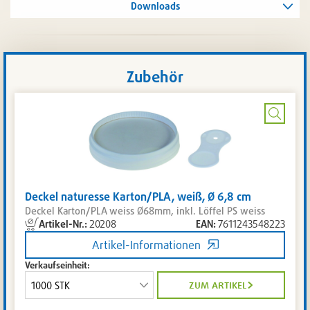
Downloads
Zubehör
Bild
vergrö
Deckel naturesse Karton/PLA, weiß, Ø 6,8 cm
Deckel Karton/PLA weiss Ø68mm, inkl. Löffel PS weiss
Artikel-Nr.:
20208
EAN:
7611243548223
Artikel
temporär
Artikel-Informationen
nicht
Verkaufseinheit:
lieferbar.
Zuletzt
zum artikel
aktualisiert