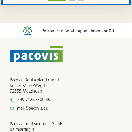
Artikelli
setzen
/
entferne
Persönliche Beratung bei Ihnen vor Ort
Pacovis Deutschland GmbH
Konrad-Zuse-Weg 1
72555 Metzingen
+49 7123 3800 40
mail@pacovis.de
Pacovis food solutions GmbH
Daimlerring 4