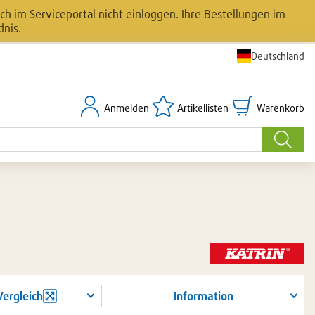
h im Serviceportal nicht einloggen. Ihre Bestellungen im
dnis.
Deutschland
Anmelden
Artikellisten
Warenkorb
Anmelden
Artikellisten
Warenkorb
Suche
Vergleich
Information