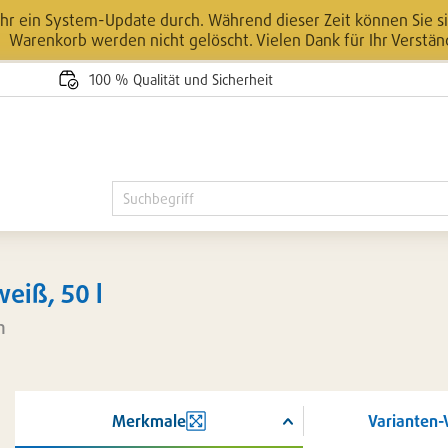
r ein System-Update durch. Während dieser Zeit können Sie sic
Warenkorb werden nicht gelöscht. Vielen Dank für Ihr Verstän
100 % Qualität und Sicherheit
eiß, 50 l
m
Merkmale
Varianten-
ßern