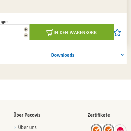
nge:
Menge
in den warenkorb
Artikel
erhöhen
Menge
auf
reduzieren
die
Artikelli
setzen
Downloads
/
entferne
Über Pacovis
Zertifikate
Über uns