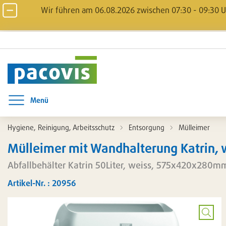
Wir führen am 06.08.2026 zwischen 07:30 - 09:30 Uh
Menü
Menü öffnen
Hygiene, Reinigung, Arbeitsschutz
Entsorgung
Mülleimer
Mülleimer mit Wandhalterung Katrin, w
Abfallbehälter Katrin 50Liter, weiss, 575x420x280m
Artikel-Nr. : 20956
Bild
vergrö