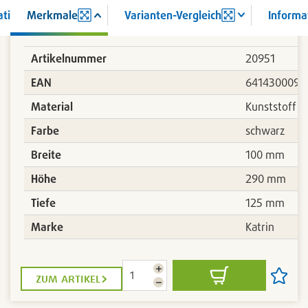
ation
Merkmale
Varianten-Vergleich
Informa
Artikelnummer
20951
0229
EAN
6414300092
Material
Kunststoff
Farbe
schwarz
Breite
100 mm
Höhe
290 mm
Tiefe
125 mm
Marke
Katrin
Menge
zum artikel
In
Artikel
erhöhen
Menge
den
auf
reduzieren
Warenkorb
die