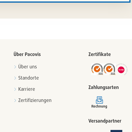
iste
Artikelli
setzen
/
en
entferne
Über Pacovis
Zertifikate
Über uns
Standorte
Zahlungsarten
Karriere
Zertifizierungen
Rechnung
Versandpartner