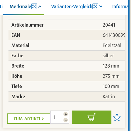
tion
Merkmale
Varianten-Vergleich
Informat
Artikelnummer
20441
209
EAN
6414300993
Material
Edelstahl
Farbe
silber
Breite
128 mm
Höhe
275 mm
Tiefe
100 mm
Marke
Katrin
Menge
zum artikel
In
Artikel
erhöhen
Menge
den
auf
reduzieren
Warenkorb
die