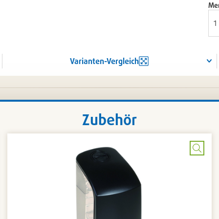
Me
Varianten-Vergleich
Zubehör
Bild
rößern
vergr