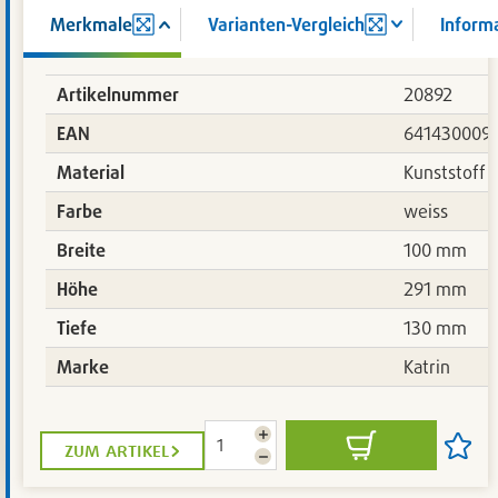
Merkmale
Varianten-Vergleich
Inform
Artikelnummer
20892
EAN
641430009
Material
Kunststoff
Farbe
weiss
Breite
100 mm
Höhe
291 mm
Tiefe
130 mm
Marke
Katrin
Menge
zum artikel
In
Artikel
erhöhen
Menge
den
auf
reduzieren
Warenkorb
die