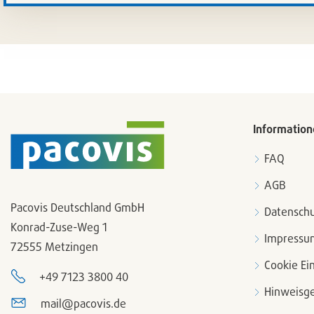
Artikel
setze
/
entfer
Information
FAQ
AGB
Pacovis Deutschland GmbH
Datenschu
Konrad-Zuse-Weg 1
Impressu
72555 Metzingen
Cookie Ei
+49 7123 3800 40
Hinweisge
mail@pacovis.de