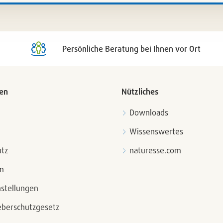
liste
Artikell
n
setzen
/
nen
entfern
Persönliche Beratung bei Ihnen vor Ort
en
Nützliches
Downloads
Wissenswertes
tz
naturesse.com
m
nstellungen
berschutzgesetz