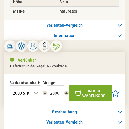
Höhe
3 cm
Marke
naturesse
Varianten-Vergleich
Information
Verfügbar
Lieferfrist: in der Regel 3-5 Werktage
Menge:
Verkaufseinheit:
in den
Menge
Menge
Artikel
warenkorb
reduzieren
erhöhen
auf
die
Artikelli
Beschreibung
setzen
/
entferne
Varianten-Vergleich