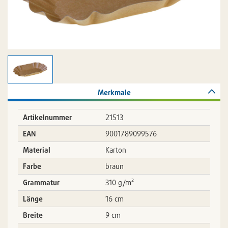
Merkmale
Artikelnummer
21513
EAN
9001789099576
Material
Karton
Farbe
braun
Grammatur
310 g/m²
Länge
16 cm
Breite
9 cm