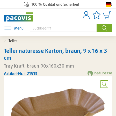
De
100 % Qualität und Sicherheit
Anmelden
Artikellisten
Waren
Menü
Menü öffnen
Suche
Teller
Teller naturesse Karton, braun, 9 x 16 x 3
cm
Tray Kraft, braun 90x160x30 mm
Artikel-Nr. : 21513
Bild
vergröß