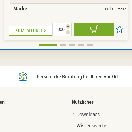
Marke
naturesse
Menge
zum artikel
In
Artikel
erhöhen
Menge
den
auf
reduzieren
Warenkorb
die
liste
Artikell
n
setzen
/
nen
entfern
Persönliche Beratung bei Ihnen vor Ort
en
Nützliches
Downloads
Wissenswertes