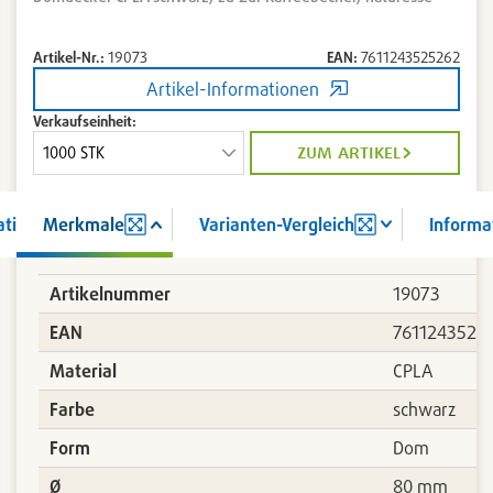
Artikel-Nr.:
19073
EAN:
7611243525262
Artikel-Informationen
Verkaufseinheit:
zum artikel
ation
Merkmale
Varianten-Vergleich
Informa
Artikelnummer
19073
8733
EAN
7611243525
Material
CPLA
Farbe
schwarz
Form
Dom
Ø
80 mm