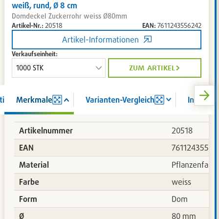
weiß, rund, Ø 8 cm
Domdeckel Zuckerrohr weiss Ø80mm
Artikel-Nr.:
20518
EAN:
7611243556242
Artikel-Informationen
Verkaufseinheit:
zum artikel
tion
Merkmale
Varianten-Vergleich
Informat
Artikelnummer
20518
262
EAN
76112435562
Material
Pflanzenfase
Farbe
weiss
Form
Dom
Ø
80 mm