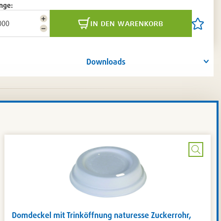
nge:
Menge
in den warenkorb
Artikel
erhöhen
Menge
auf
reduzieren
die
Artikelli
setzen
Downloads
/
entferne
Bild
ößern
vergrö
Domdeckel mit Trinköffnung naturesse Zuckerrohr,