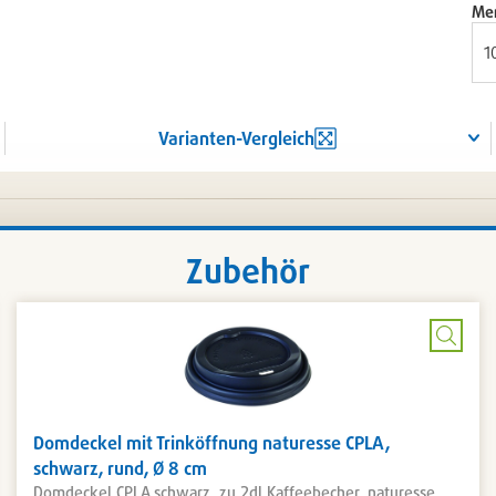
Me
Varianten-Vergleich
Zubehör
Bild
rößern
vergr
Domdeckel mit Trinköffnung naturesse CPLA,
schwarz, rund, Ø 8 cm
Domdeckel CPLA schwarz, zu 2dl Kaffeebecher, naturesse