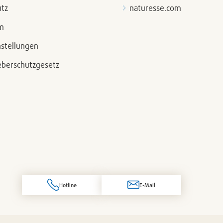
tz
naturesse.com
m
nstellungen
berschutzgesetz
Hotline
E-Mail