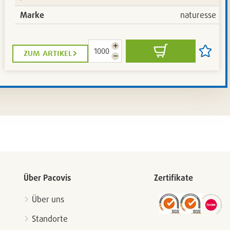
Marke
naturesse
Menge
zum artikel
In
Artikel
erhöhen
Menge
den
auf
reduzieren
Warenkorb
die
iste
Artikelli
setzen
/
en
entferne
Über Pacovis
Zertifikate
Über uns
Standorte