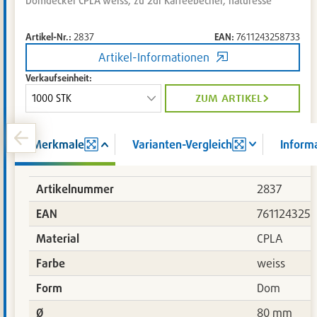
Domdeckel CPLA weiss, zu 2dl Kaffeebecher, naturesse
Artikel-Nr.:
2837
EAN:
7611243258733
Artikel-Informationen
Verkaufseinheit:
zum artikel
Merkmale
Varianten-Vergleich
Inform
Artikelnummer
2837
EAN
761124325
Material
CPLA
Farbe
weiss
Form
Dom
Ø
80 mm