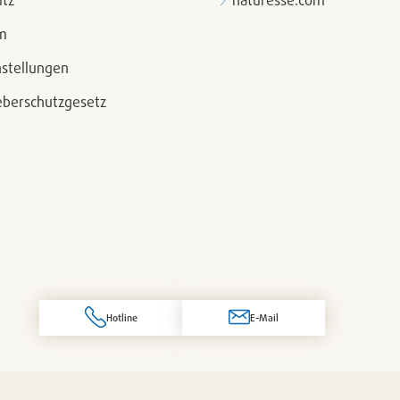
tz
naturesse.com
m
nstellungen
berschutzgesetz
Hotline
E-Mail