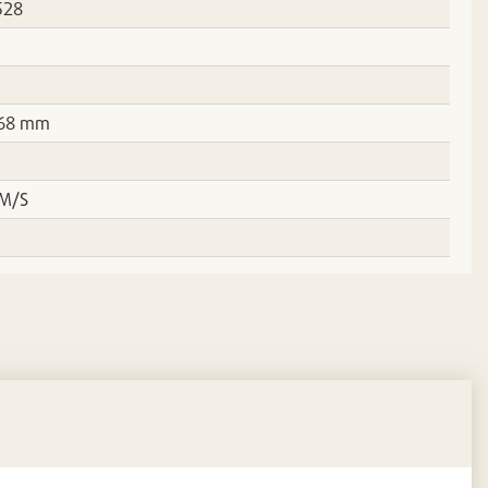
528
 168 mm
/M/S