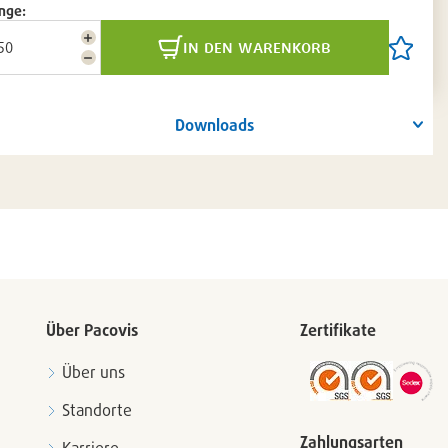
nge:
Menge
in den warenkorb
Artikel
erhöhen
Menge
auf
reduzieren
die
Artikelli
setzen
Downloads
/
entferne
Über Pacovis
Zertifikate
Über uns
Standorte
Zahlungsarten