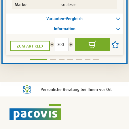
Marke
suplesse
Varianten-Vergleich
Information
zum artikel
Menge
Menge
In
Artikel
reduzieren
erhöhen
den
auf
Warenkorb
die
Artikelli
setzen
/
entferne
Persönliche Beratung bei Ihnen vor Ort