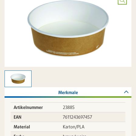
Bild
vergröß
Merkmale
Artikelnummer
23885
EAN
7611243697457
Material
Karton/PLA