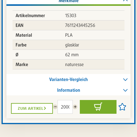
Merkmale
Artikelnummer
15303
EAN
7611243445256
Material
PLA
Farbe
glasklar
Ø
62 mm
Marke
naturesse
Varianten-Vergleich
Information
zum artikel
Menge
Menge
In
Artikel
reduzieren
erhöhen
den
auf
Warenkorb
die
Artikelli
setzen
/
entferne