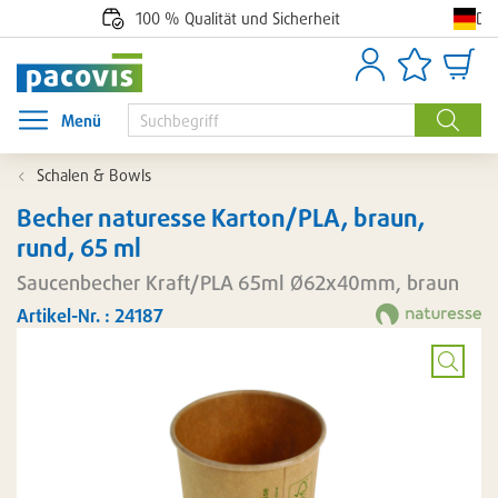
De
100 % Qualität und Sicherheit
Anmelden
Artikellisten
Waren
Menü
Menü öffnen
Suche
Schalen & Bowls
Becher naturesse Karton/PLA, braun,
rund, 65 ml
Saucenbecher Kraft/PLA 65ml Ø62x40mm, braun
Artikel-Nr. : 24187
Bild
vergröß