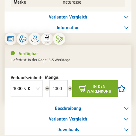
Marke
naturesse
Varianten-Vergleich
Information
Verfügbar
Lieferfrist: in der Regel 3-5 Werktage
Menge:
Verkaufseinheit:
in den
Menge
Menge
Artikel
warenkorb
reduzieren
erhöhen
auf
die
Artikelli
Beschreibung
setzen
/
entferne
Varianten-Vergleich
Downloads