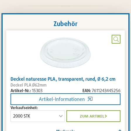
Zubehör
Bild
vergrö
Deckel naturesse PLA, transparent, rund, Ø 6,2 cm
Deckel PLA Ø62mm
Artikel-Nr.:
15303
EAN:
7611243445256
Artikel-Informationen
Verkaufseinheit:
zum artikel