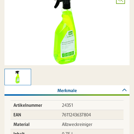
Bild
vergröß
Merkmale
Artikelnummer
24351
EAN
7611243637804
Material
Allzweckreiniger
Inhalt
0,75 l