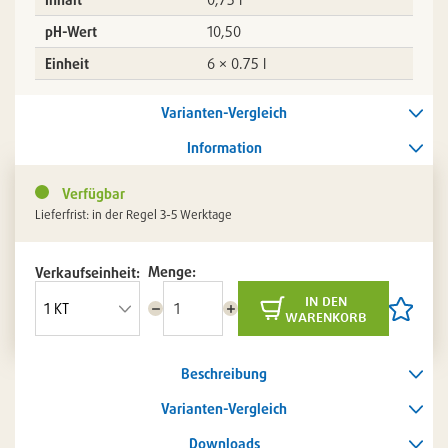
pH-Wert
10,50
Einheit
6 × 0.75 l
Varianten-Vergleich
Information
Verfügbar
Lieferfrist: in der Regel 3-5 Werktage
Menge:
Verkaufseinheit:
in den
Menge
Menge
Artikel
warenkorb
reduzieren
erhöhen
auf
die
Artikelli
Beschreibung
setzen
/
entferne
Varianten-Vergleich
Downloads