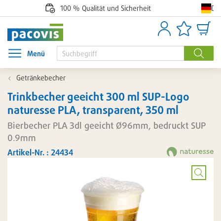
De
100 % Qualität und Sicherheit
Anmelden
Artikellisten
Waren
Menü
Menü öffnen
Suche
Getränkebecher
Trinkbecher geeicht 300 ml SUP-Logo
naturesse PLA, transparent, 350 ml
Bierbecher PLA 3dl geeicht Ø96mm, bedruckt SUP
0.9mm
Artikel-Nr. : 24434
Bild
vergröß