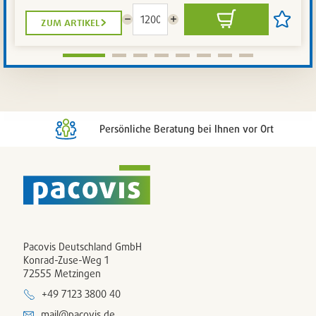
zum artikel
Menge
Menge
In
Artikel
reduzieren
erhöhen
den
auf
Warenkorb
die
Artikelli
setzen
/
entferne
Persönliche Beratung bei Ihnen vor Ort
Pacovis Deutschland GmbH
Konrad-Zuse-Weg 1
72555 Metzingen
+49 7123 3800 40
mail@pacovis.de