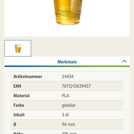
Merkmale
Artikelnummer
24434
EAN
7611243639457
Material
PLA
Farbe
glasklar
Inhalt
3 dl
Ø
96 mm
Höhe
105 mm