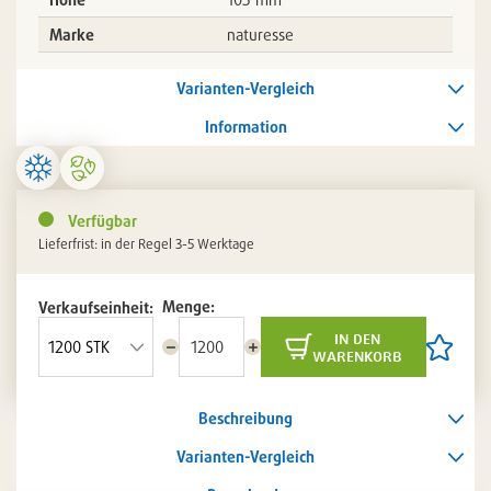
Marke
naturesse
Varianten-Vergleich
Information
Verfügbar
Lieferfrist: in der Regel 3-5 Werktage
Menge:
Verkaufseinheit:
in den
Menge
Menge
Artikel
warenkorb
reduzieren
erhöhen
auf
die
Artikelli
Beschreibung
setzen
/
entferne
Varianten-Vergleich