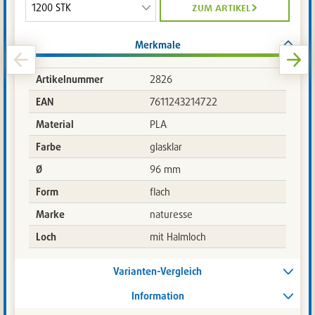
Ende
zum artikel
September
2026.
Merkmale
Zuletzt
aktualisiert
am:
Artikelnummer
2826
06.08.2026-
EAN
7611243214722
17:03:03
Material
PLA
Farbe
glasklar
Ø
96 mm
Form
flach
Marke
naturesse
Loch
mit Halmloch
Varianten-Vergleich
Information