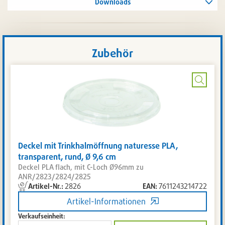
Downloads
Zubehör
Bild
vergrö
Deckel mit Trinkhalmöffnung naturesse PLA,
transparent, rund, Ø 9,6 cm
Deckel PLA flach, mit C-Loch Ø96mm zu
ANR/2823/2824/2825
Artikel-Nr.:
2826
EAN:
7611243214722
Artikel
nicht
Artikel-Informationen
lieferbar
Verkaufseinheit:
bis