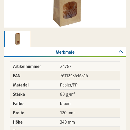
Merkmale
Artikelnummer
24787
EAN
7611243646516
Material
Papier/PP
Stärke
80 g/m²
Farbe
braun
Breite
120 mm
Höhe
340 mm