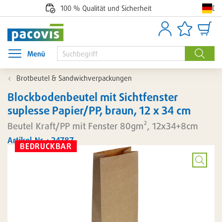
De
100 % Qualität und Sicherheit
Anmelden
Artikellisten
Waren
Menü
Menü öffnen
Suche
Brotbeutel & Sandwichverpackungen
Blockbodenbeutel mit Sichtfenster
suplesse Papier/PP, braun, 12 x 34 cm
Beutel Kraft/PP mit Fenster 80gm², 12x34+8cm
Artikel-Nr. : 24787
BEDRUCKBAR
Bild
vergröß