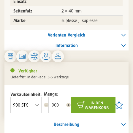
Einsatz
Seitenfalz
2 × 40 mm
Marke
suplesse , suplesse
Varianten-Vergleich
Information
Verfügbar
Lieferfrist: in der Regel 3-5 Werktage
Menge:
Verkaufseinheit:
in den
Menge
Menge
Artikel
warenkorb
reduzieren
erhöhen
auf
die
Artikelli
Beschreibung
setzen
/