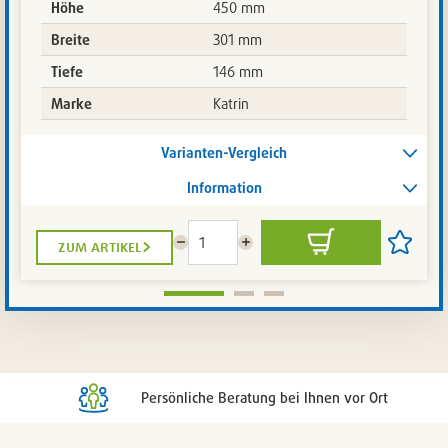
Höhe
450 mm
Breite
301 mm
Tiefe
146 mm
Marke
Katrin
Varianten-Vergleich
Information
zum artikel
Menge
Menge
In
Artikel
reduzieren
erhöhen
den
auf
Warenkorb
die
Artikelli
setzen
/
entferne
Persönliche Beratung bei Ihnen vor Ort