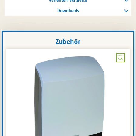
Downloads
Zubehör
Bild
vergrö