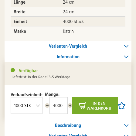
Länge
24 cm
Breite
24 cm
Einheit
4000 Stück
Marke
Katrin
Varianten-Vergleich
Information
Verfügbar
Lieferfrist: in der Regel 3-5 Werktage
Menge:
Verkaufseinheit:
in den
Menge
Menge
Artikel
warenkorb
reduzieren
erhöhen
auf
die
Artikelli
Beschreibung
setzen
/
entferne
Varianten-Vergleich