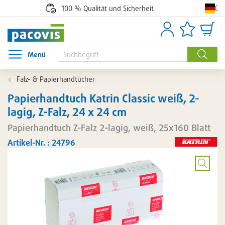
De
100 % Qualität und Sicherheit
Anmelden
Artikellisten
Waren
Menü
Menü öffnen
Suche
Falz- & Papierhandtücher
Papierhandtuch Katrin Classic weiß, 2-
lagig, Z-Falz, 24 x 24 cm
Papierhandtuch Z-Falz 2-lagig, weiß, 25x160 Blatt
Artikel-Nr. : 24796
Bild
vergröß