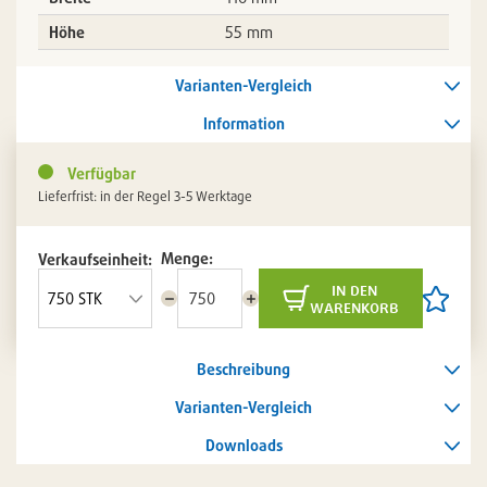
Höhe
55 mm
Varianten-Vergleich
Information
Verfügbar
Lieferfrist: in der Regel 3-5 Werktage
Menge:
Verkaufseinheit:
in den
Menge
Menge
Artikel
warenkorb
reduzieren
erhöhen
auf
die
Artikelli
Beschreibung
setzen
/
entferne
Varianten-Vergleich
Downloads