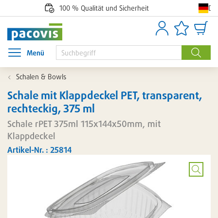
De
100 % Qualität und Sicherheit
Anmelden
Artikellisten
Waren
Menü
Menü öffnen
Suche
Schalen & Bowls
Schale mit Klappdeckel PET, transparent,
rechteckig, 375 ml
Schale rPET 375ml 115x144x50mm, mit
Klappdeckel
Artikel-Nr. : 25814
Bild
vergröß