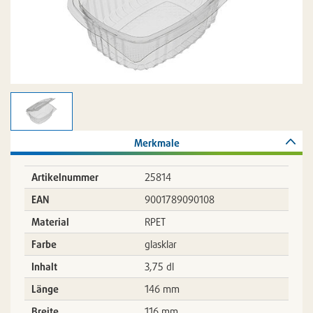
Merkmale
Artikelnummer
25814
EAN
9001789090108
Material
RPET
Farbe
glasklar
Inhalt
3,75 dl
Länge
146 mm
Breite
116 mm