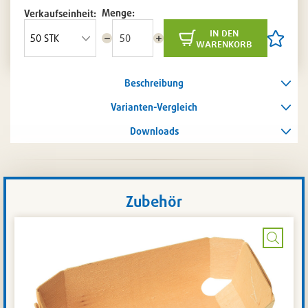
Menge:
Verkaufseinheit:
in den
Menge
Menge
Artikel
warenkorb
reduzieren
erhöhen
auf
die
Artikelli
Beschreibung
setzen
/
entferne
Varianten-Vergleich
Downloads
Zubehör
Bild
vergrö