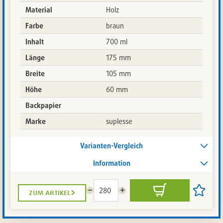
Material
Holz
Farbe
braun
Inhalt
700 ml
Länge
175 mm
Breite
105 mm
Höhe
60 mm
Backpapier
Marke
suplesse
Varianten-Vergleich
Information
zum artikel
Menge
Menge
In
Artikel
reduzieren
erhöhen
den
auf
Warenkorb
die
Artikelli