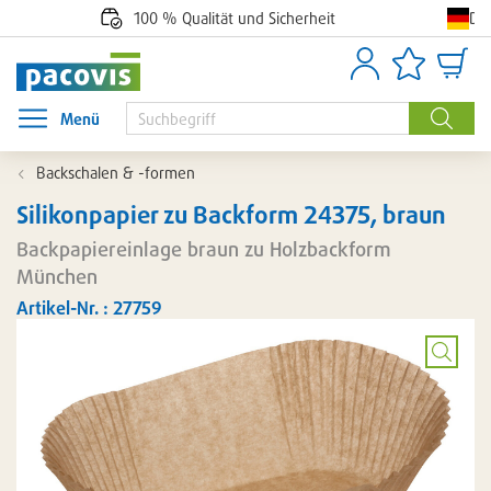
De
100 % Qualität und Sicherheit
Anmelden
Artikellisten
Waren
Menü
Menü öffnen
Suche
Backschalen & -formen
Silikonpapier zu Backform 24375, braun
Backpapiereinlage braun zu Holzbackform
München
Artikel-Nr. : 27759
Bild
vergröß