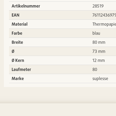
Artikelnummer
28519
EAN
7611243697
Material
Thermopapi
Farbe
blau
Breite
80 mm
Ø
73 mm
Ø Kern
12 mm
Laufmeter
80
Marke
suplesse