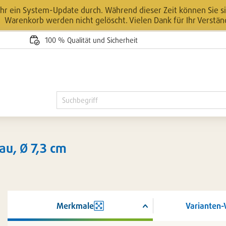
r ein System-Update durch. Während dieser Zeit können Sie sic
Warenkorb werden nicht gelöscht. Vielen Dank für Ihr Verstän
100 % Qualität und Sicherheit
au, Ø 7,3 cm
Merkmale
Varianten-
ßern