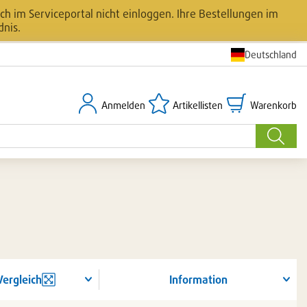
h im Serviceportal nicht einloggen. Ihre Bestellungen im
dnis.
Deutschland
Anmelden
Artikellisten
Warenkorb
Anmelden
Artikellisten
Warenkorb
Suche
Vergleich
Information