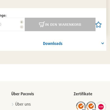
nge:
Menge
in den warenkorb
Artikel
erhöhen
Menge
auf
reduzieren
die
Artikelli
setzen
Downloads
/
entferne
Über Pacovis
Zertifikate
Über uns