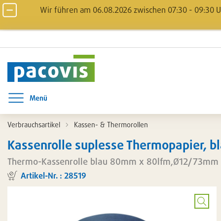
Wir führen am 06.08.2026 zwischen 07:30 - 09:30 Uh
Menü
Menü öffnen
Verbrauchsartikel
Kassen- & Thermorollen
Kassenrolle suplesse Thermopapier, bl
Thermo-Kassenrolle blau 80mm x 80lfm,Ø12/73mm
Artikel-Nr. : 28519
Artikel
temporär
nicht
Bild
lieferbar.
vergrö
Zuletzt