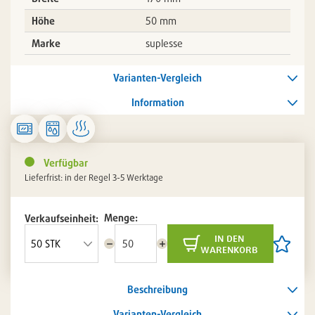
Höhe
50 mm
Marke
suplesse
Varianten-Vergleich
Information
Verfügbar
Lieferfrist: in der Regel 3-5 Werktage
Menge:
Verkaufseinheit:
in den
Menge
Menge
Artikel
warenkorb
reduzieren
erhöhen
auf
die
Artikelli
Beschreibung
setzen
/
entferne
Varianten-Vergleich