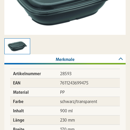
Merkmale
Artikelnummer
28593
EAN
7611243699475
Material
PP
Farbe
schwarz/transparent
Inhalt
900 ml
Länge
230 mm
Breite
170 mm