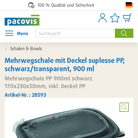
De
100 % Qualität und Sicherheit
Anmelden
Artikellisten
Waren
Menü
Menü öffnen
Suche
Schalen & Bowls
Mehrwegschale mit Deckel suplesse PP,
schwarz/transparent, 900 ml
Mehrwegschale PP 900ml schwarz
170x230x50mm, inkl. Deckel PP
Artikel-Nr. : 28593
Bild
vergröß