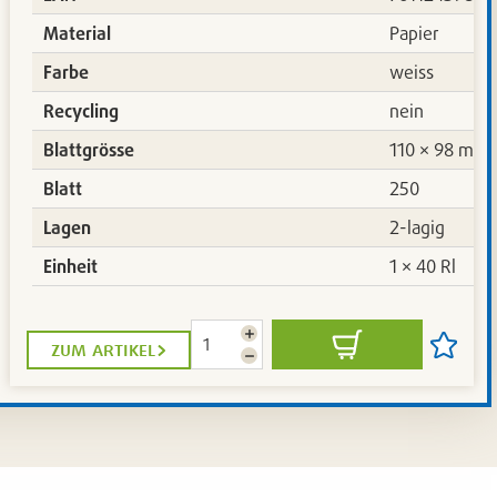
Material
Papier
Farbe
weiss
Recycling
nein
Blattgrösse
110 × 98 mm
Blatt
250
Lagen
2-lagig
Einheit
1 × 40 Rl
Menge
zum artikel
In
Artikel
erhöhen
Menge
den
auf
reduzieren
Warenkorb
die
iste
Artikelli
setzen
/
en
entferne