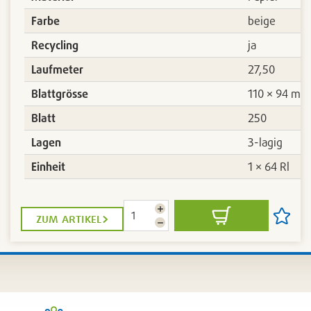
Farbe
beige
Recycling
ja
Laufmeter
27,50
m
Blattgrösse
110 × 94 mm
Blatt
250
Lagen
3-lagig
Einheit
1 × 64 Rl
Menge
zum artikel
In
Artikel
erhöhen
Menge
den
auf
reduzieren
Warenkorb
die
liste
Artikell
n
setzen
/
nen
entfern