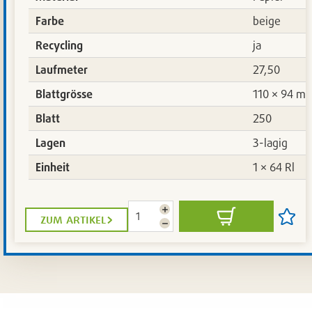
Farbe
beige
Recycling
ja
Laufmeter
27,50
Blattgrösse
110 × 94 m
Blatt
250
Lagen
3-lagig
Einheit
1 × 64 Rl
Menge
zum artikel
In
Artikel
erhöhen
Menge
den
auf
reduzieren
Warenkorb
die
Artikel
setze
/
entfer