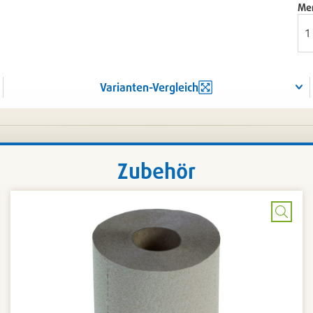
Me
Varianten-Vergleich
Zubehör
Bild
rößern
vergr