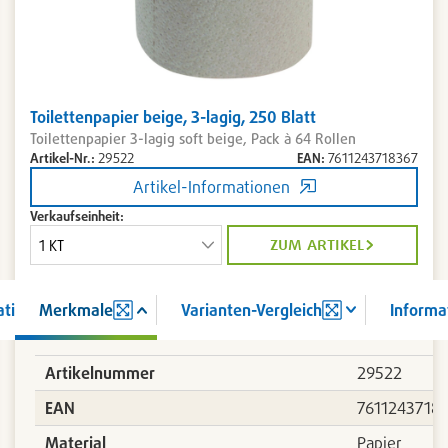
Toilettenpapier beige, 3-lagig, 250 Blatt
Toilettenpapier 3-lagig soft beige, Pack à 64 Rollen
Artikel-Nr.:
29522
EAN:
7611243718367
Artikel-Informationen
Verkaufseinheit:
zum artikel
ation
Merkmale
Varianten-Vergleich
Informa
Artikelnummer
29522
367
EAN
7611243718
Material
Papier