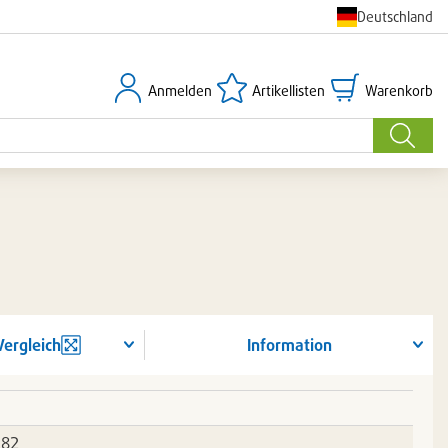
Deutschland
Anmelden
Artikellisten
Warenkorb
Anmelden
Artikellisten
Warenkorb
Suche
Vergleich
Information
282