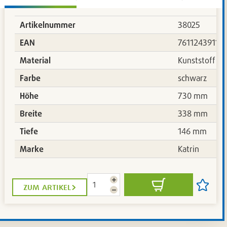
Artikelnummer
38025
187
EAN
76112439116
Material
Kunststoff
Farbe
schwarz
Höhe
730 mm
Breite
338 mm
Tiefe
146 mm
Marke
Katrin
Menge
zum artikel
In
Artikel
erhöhen
Menge
den
auf
reduzieren
Warenkorb
die
iste
Artikelli
setzen
/