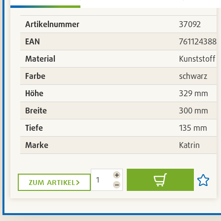
Artikelnummer
37092
EAN
7611243880
Material
Kunststoff
Farbe
schwarz
Höhe
329 mm
Breite
300 mm
Tiefe
135 mm
Marke
Katrin
Menge
zum artikel
In
Artikel
erhöhen
Menge
den
auf
reduzieren
Warenkorb
die
Artikel
setze
/