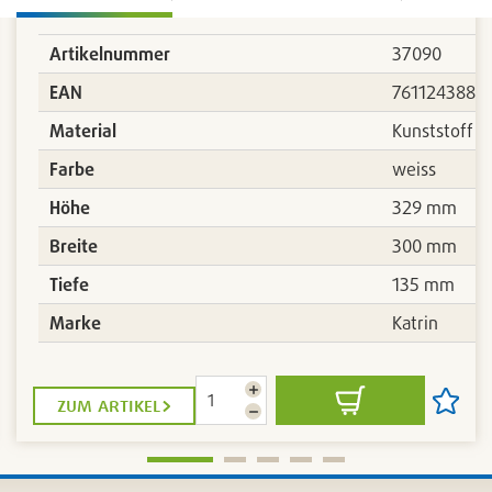
Artikelnummer
37090
217
EAN
7611243880
Material
Kunststoff
Farbe
weiss
Höhe
329 mm
Breite
300 mm
Tiefe
135 mm
Marke
Katrin
Menge
zum artikel
In
Artikel
erhöhen
Menge
den
auf
reduzieren
Warenkorb
die
liste
Artikell
n
setzen
/