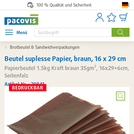
De
100 % Qualität und Sicherheit
Anmelden
Artikellisten
Waren
Menü
Menü öffnen
Suche
Brotbeutel & Sandwichverpackungen
Beutel suplesse Papier, braun, 16 x 29 cm
Papierbeutel 1.5kg Kraft braun 35gm², 16x29+6cm,
Seitenfalz
Artikel-Nr. : 29841
BEDRUCKBAR
Bild
vergröß