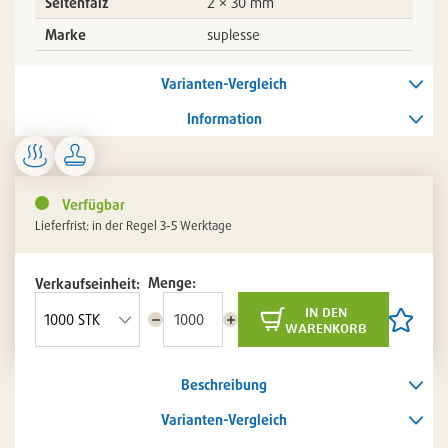
Seitenfalz
2 × 30 mm
Marke
suplesse
Varianten-Vergleich
Information
Verfügbar
Lieferfrist: in der Regel 3-5 Werktage
Menge:
Verkaufseinheit:
in den
Menge
Menge
Artikel
warenkorb
reduzieren
erhöhen
auf
die
Artikelli
Beschreibung
setzen
/
entferne
Varianten-Vergleich