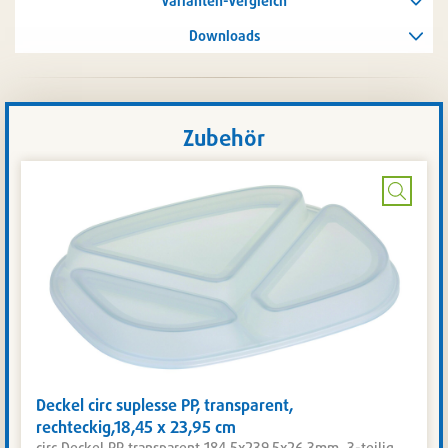
Varianten-Vergleich
Downloads
Zubehör
Bild
vergrö
Deckel circ suplesse PP, transparent,
rechteckig,18,45 x 23,95 cm
circ Deckel PP transparent 184.5x239.5x26.3mm, 3-teilig