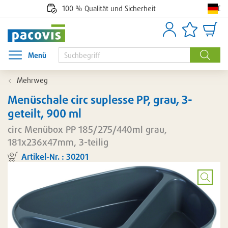
De
100 % Qualität und Sicherheit
Anmelden
Artikellisten
Waren
Menü
Menü öffnen
Suche
Mehrweg
Menüschale circ suplesse PP, grau, 3-
geteilt, 900 ml
circ Menübox PP 185/275/440ml grau,
181x236x47mm, 3-teilig
Artikel-Nr. : 30201
Artikel
lieferbar
auf
Bild
vergröß
Anfrage.
Lieferzeit
circa
10