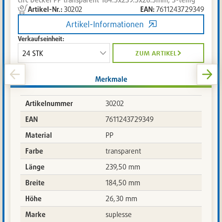
Artikel-Nr.:
30202
EAN:
7611243729349
Artikel
lieferbar
Artikel-Informationen
auf
Verkaufseinheit:
Anfrage.
Lieferzeit
zum artikel
circa
10
Merkmale
Arbeitstage.
Zuletzt
aktualisiert
Artikelnummer
30202
am:
EAN
7611243729349
06.08.2026-
17:02:18
Material
PP
Farbe
transparent
Länge
239,50 mm
Breite
184,50 mm
Höhe
26,30 mm
Marke
suplesse