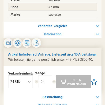
Höhe
47 mm
Marke
suplesse
Varianten-Vergleich
Information
Artikel lieferbar auf Anfrage. Lieferzeit circa 10 Arbeitstage.
Wir beraten Sie gerne persönlich unter +49 7123 3800 40.
Menge:
Verkaufseinheit:
in den
Menge
Menge
Artikel
warenkorb
reduzieren
erhöhen
auf
die
Artikelli
Beschreibung
setzen
/
entferne