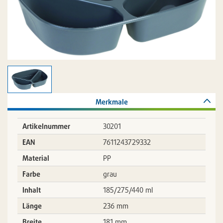
Arbeitstage.
Zuletzt
aktualisiert
am:
06.08.2026-
17:02:16
Merkmale
Artikelnummer
30201
EAN
7611243729332
Material
PP
Farbe
grau
Inhalt
185/275/440 ml
Länge
236 mm
Breite
181 mm