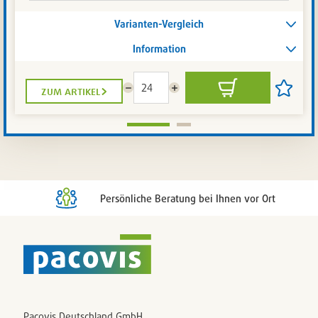
Varianten-Vergleich
Information
zum artikel
Menge
Menge
In
Artikel
reduzieren
erhöhen
den
auf
Warenkorb
die
Artikelli
setzen
/
entferne
Persönliche Beratung bei Ihnen vor Ort
Pacovis Deutschland GmbH