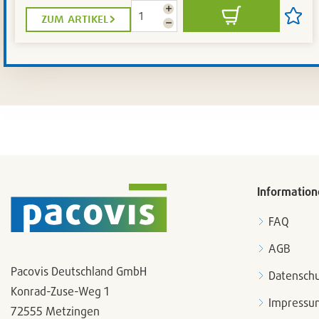
Menge
zum artikel
In
Artikel
erhöhen
Menge
den
auf
reduzieren
Warenkorb
die
Artikel
setze
/
entfer
Information
FAQ
AGB
Pacovis Deutschland GmbH
Datenschu
Konrad-Zuse-Weg 1
Impressu
72555 Metzingen