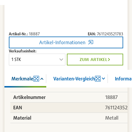
9556
Artikel-Nr.:
18887
EAN:
7611243521783
Barrierefolie
Artikel-Informationen
Verkaufseinheit:
zum artikel
Merkmale
Varianten-Vergleich
Informa
Artikelnummer
18887
EAN
7611243521
Material
Metall