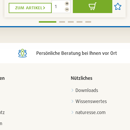
Menge
zum artikel
In
Artikel
erhöhen
Menge
den
auf
reduzieren
Warenkorb
die
liste
Artikell
n
setzen
/
nen
entfern
Persönliche Beratung bei Ihnen vor Ort
en
Nützliches
Downloads
Wissenswertes
tz
naturesse.com
m