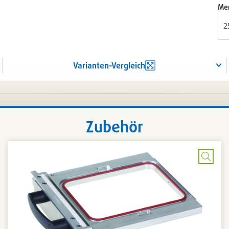
Me
Varianten-Vergleich
Zubehör
Bild
rößern
vergr