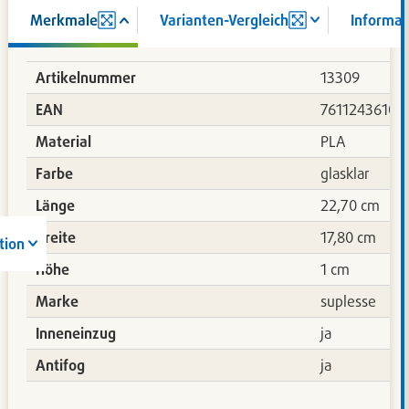
Merkmale
Varianten-Vergleich
Informat
Artikelnummer
13309
EAN
76112436102
Material
PLA
Farbe
glasklar
Länge
22,70 cm
Breite
17,80 cm
tion
Höhe
1 cm
Marke
suplesse
783
Inneneinzug
ja
Antifog
ja