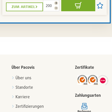
Menge
zum artikel
In
Artikel
erhöhen
Menge
den
auf
reduzieren
Warenkorb
die
iste
Artikelli
setzen
/
en
entferne
Über Pacovis
Zertifikate
Über uns
Standorte
Zahlungsarten
Karriere
Zertifizierungen
Rechnung