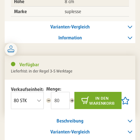
Höhe
8 cm
Marke
suplesse
Varianten-Vergleich
Information
Verfügbar
Lieferfrist: in der Regel 3-5 Werktage
Menge:
Verkaufseinheit:
in den
Menge
Menge
Artikel
warenkorb
reduzieren
erhöhen
auf
die
Artikelli
Beschreibung
setzen
/
entferne
Varianten-Vergleich