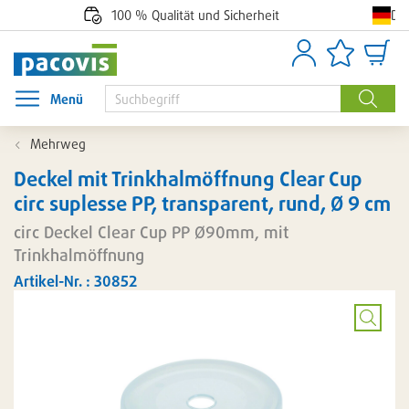
De
100 % Qualität und Sicherheit
Anmelden
Artikellisten
Waren
Menü
Menü öffnen
Suche
Mehrweg
Deckel mit Trinkhalmöffnung Clear Cup
circ suplesse PP, transparent, rund, Ø 9 cm
circ Deckel Clear Cup PP Ø90mm, mit
Trinkhalmöffnung
Artikel-Nr. : 30852
Bild
vergröß