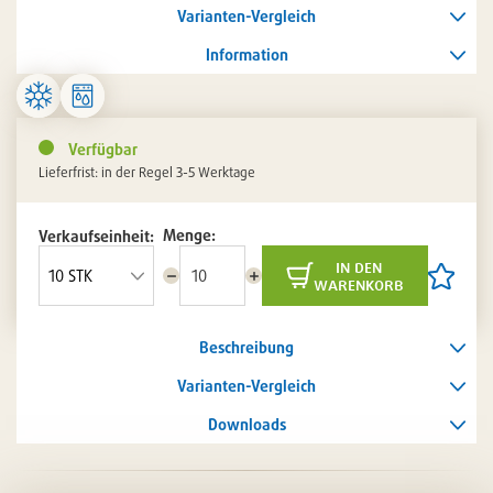
Varianten-Vergleich
Information
Verfügbar
Lieferfrist: in der Regel 3-5 Werktage
Menge:
Verkaufseinheit:
in den
Menge
Menge
Artikel
warenkorb
reduzieren
erhöhen
auf
die
Artikelli
Beschreibung
setzen
/
entferne
Varianten-Vergleich
Downloads