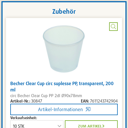
Zubehör
Bild
vergrö
Becher Clear Cup circ suplesse PP, transparent, 200
ml
circ Becher Clear Cup PP 2dl Ø90x78mm
Artikel-Nr.:
30847
EAN:
7611243742904
Artikel-Informationen
Verkaufseinheit:
zum artikel