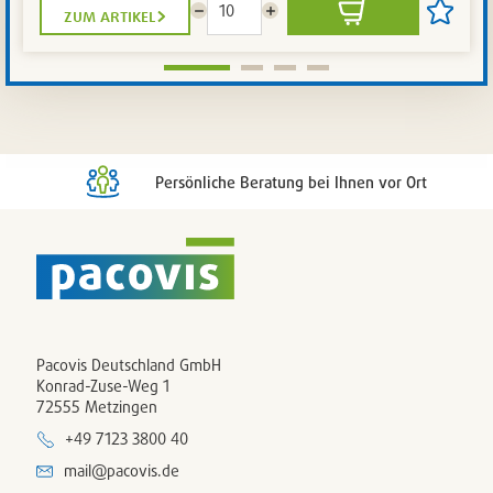
zum artikel
Menge
Menge
In
Artikel
reduzieren
erhöhen
den
auf
Warenkorb
die
Artikelli
setzen
/
entferne
Persönliche Beratung bei Ihnen vor Ort
Pacovis Deutschland GmbH
Konrad-Zuse-Weg 1
72555 Metzingen
+49 7123 3800 40
mail@pacovis.de