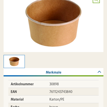
Bild
vergröß
Merkmale
Artikelnummer
30898
EAN
7611243743840
Material
Karton/PE
Farbe
braun