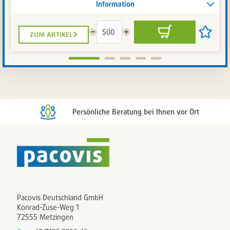
Information
zum artikel
Menge
Menge
In
Artikel
reduzieren
erhöhen
den
auf
Warenkorb
die
Artikelli
setzen
/
entferne
Persönliche Beratung bei Ihnen vor Ort
Pacovis Deutschland GmbH
Konrad-Zuse-Weg 1
72555 Metzingen