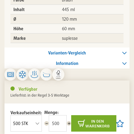
Inhalt
445 ml
Ø
120 mm
Höhe
60 mm
Marke
suplesse
Varianten-Vergleich
Information
Verfügbar
Lieferfrist: in der Regel 3-5 Werktage
Menge:
Verkaufseinheit:
in den
Menge
Menge
Artikel
warenkorb
reduzieren
erhöhen
auf