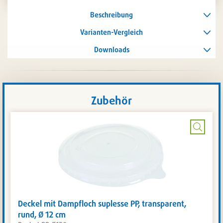
die
Artikelli
Beschreibung
setzen
/
entferne
Varianten-Vergleich
Downloads
Zubehör
Bild
vergrö
Deckel mit Dampfloch suplesse PP, transparent,
rund, Ø 12 cm