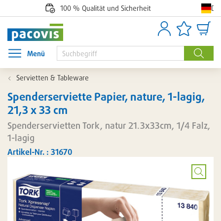
De
100 % Qualität und Sicherheit
Anmelden
Artikellisten
Waren
Menü
Menü öffnen
Suche
Servietten & Tableware
Spenderserviette Papier, nature, 1-lagig,
21,3 x 33 cm
Spenderservietten Tork, natur 21.3x33cm, 1/4 Falz,
1-lagig
Artikel-Nr. : 31670
Bild
vergröß