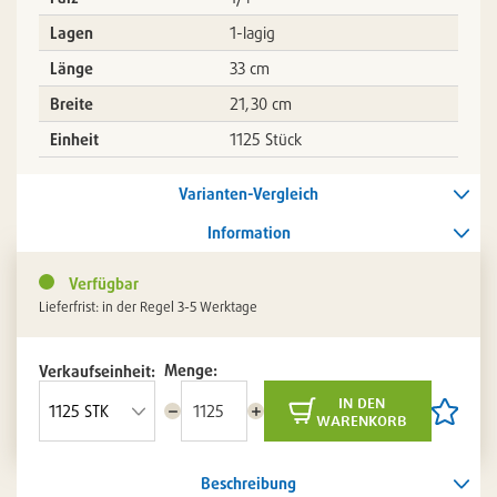
Lagen
1-lagig
Länge
33 cm
Breite
21,30 cm
Einheit
1125 Stück
Varianten-Vergleich
Information
Verfügbar
Lieferfrist: in der Regel 3-5 Werktage
Menge:
Verkaufseinheit:
in den
Menge
Menge
Artikel
warenkorb
reduzieren
erhöhen
auf
die
Artikelli
Beschreibung
setzen