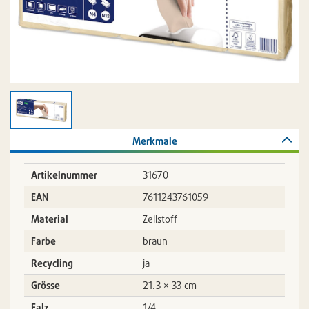
Merkmale
Artikelnummer
31670
EAN
7611243761059
Material
Zellstoff
Farbe
braun
Recycling
ja
Grösse
21.3 × 33 cm
Falz
1/4