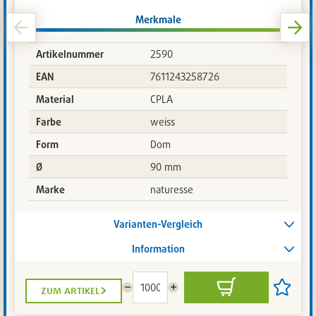
Merkmale
Artikelnummer
2590
EAN
7611243258726
Material
CPLA
Farbe
weiss
Form
Dom
Ø
90 mm
Marke
naturesse
Varianten-Vergleich
Information
zum artikel
Menge
Menge
In
Artikel
reduzieren
erhöhen
den
auf
Warenkorb
die