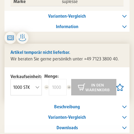
Marke
suplesse
Varianten-Vergleich
Information
Artikel temporär nicht lieferbar.
Wir beraten Sie gerne persönlich unter +49 7123 3800 40.
Menge:
Verkaufseinheit:
in den
Menge
Menge
Artikel
warenkorb
reduzieren
erhöhen
auf
die
Artikelli
Beschreibung
setzen
/
entferne
Varianten-Vergleich
Downloads