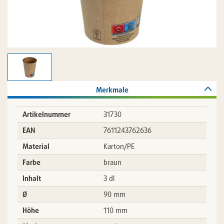
09:34:43
Merkmale
Artikelnummer
31730
EAN
7611243762636
Material
Karton/PE
Farbe
braun
Inhalt
3 dl
Ø
90 mm
Höhe
110 mm