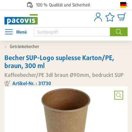
De
100 % Qualität und Sicherheit
Anmelden
Artikellisten
Waren
Menü
Menü öffnen
Suche
Getränkebecher
Becher SUP-Logo suplesse Karton/PE,
braun, 300 ml
Kaffeebecher/PE 3dl braun Ø90mm, bedruckt SUP
Artikel-Nr. : 31730
Artikel
temporär
nicht
Bild
vergröß
lieferbar.
Zuletzt
aktualisiert
am:
24.07.2026-