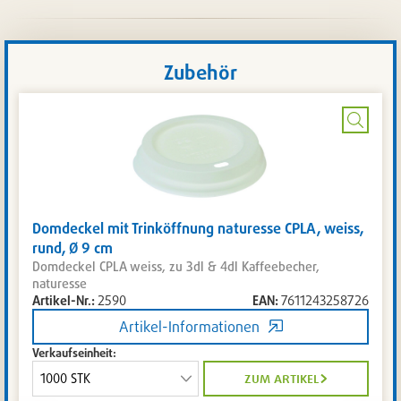
Zubehör
Bild
vergrö
Domdeckel mit Trinköffnung naturesse CPLA, weiss,
rund, Ø 9 cm
Domdeckel CPLA weiss, zu 3dl & 4dl Kaffeebecher,
naturesse
Artikel-Nr.:
2590
EAN:
7611243258726
Artikel-Informationen
Verkaufseinheit:
zum artikel