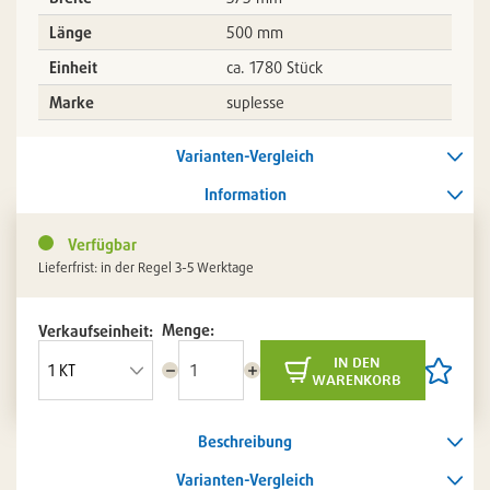
Länge
500 mm
Einheit
ca. 1780 Stück
Marke
suplesse
Varianten-Vergleich
Information
Verfügbar
Lieferfrist: in der Regel 3-5 Werktage
Menge:
Verkaufseinheit:
in den
Menge
Menge
Artikel
warenkorb
reduzieren
erhöhen
auf
die
Artikelli
Beschreibung
setzen
/
entferne
Varianten-Vergleich