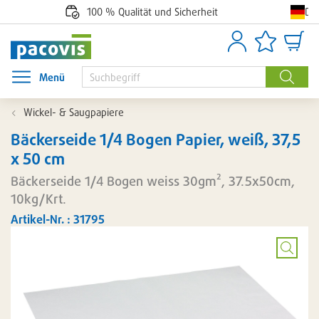
De
100 % Qualität und Sicherheit
Anmelden
Artikellisten
Waren
Menü
Menü öffnen
Suche
Wickel- & Saugpapiere
Bäckerseide 1/4 Bogen Papier, weiß, 37,5
x 50 cm
Bäckerseide 1/4 Bogen weiss 30gm², 37.5x50cm,
10kg/Krt.
Artikel-Nr. : 31795
Bild
vergröß