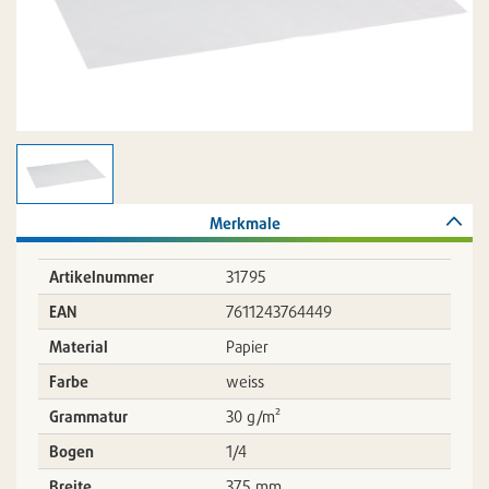
Merkmale
Artikelnummer
31795
EAN
7611243764449
Material
Papier
Farbe
weiss
Grammatur
30 g/m²
Bogen
1/4
Breite
375 mm