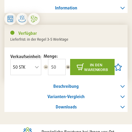
Information
Verfügbar
Lieferfrist: in der Regel 3-5 Werktage
Menge:
Verkaufseinheit:
in den
Menge
Menge
Artikel
warenkorb
reduzieren
erhöhen
auf
die
Artikelli
Beschreibung
setzen
/
entferne
Varianten-Vergleich
Downloads
Persönliche Beratung bei Ihnen vor Ort