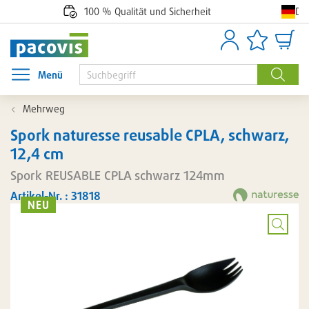
De
100 % Qualität und Sicherheit
Anmelden
Artikellisten
Waren
Menü
Menü öffnen
Suche
Mehrweg
Spork naturesse reusable CPLA, schwarz,
12,4 cm
Spork REUSABLE CPLA schwarz 124mm
Artikel-Nr. : 31818
NEU
Bild
vergröß