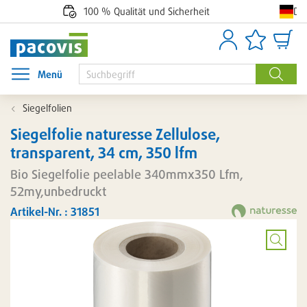
De
100 % Qualität und Sicherheit
Anmelden
Artikellisten
Waren
Menü
Menü öffnen
Suche
Siegelfolien
Siegelfolie naturesse Zellulose,
transparent, 34 cm, 350 lfm
Bio Siegelfolie peelable 340mmx350 Lfm,
52my,unbedruckt
Artikel-Nr. : 31851
Bild
vergröß