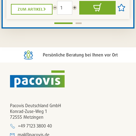
zum artikel
Menge
Menge
In
Artikel
reduzieren
erhöhen
den
auf
Warenkorb
die
Artikelli
setzen
/
entferne
Persönliche Beratung bei Ihnen vor Ort
Pacovis Deutschland GmbH
Konrad-Zuse-Weg 1
72555 Metzingen
+49 7123 3800 40
mail@pacovis.de