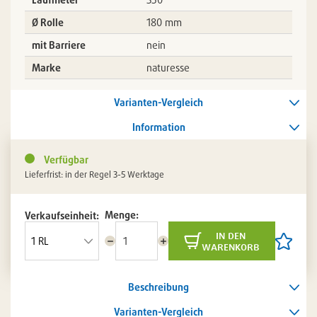
Ø Rolle
180 mm
mit Barriere
nein
Marke
naturesse
Varianten-Vergleich
Information
Verfügbar
Lieferfrist: in der Regel 3-5 Werktage
Menge:
Verkaufseinheit:
in den
Menge
Menge
Artikel
warenkorb
reduzieren
erhöhen
auf
die
Artikelli
Beschreibung
setzen
/
entferne
Varianten-Vergleich