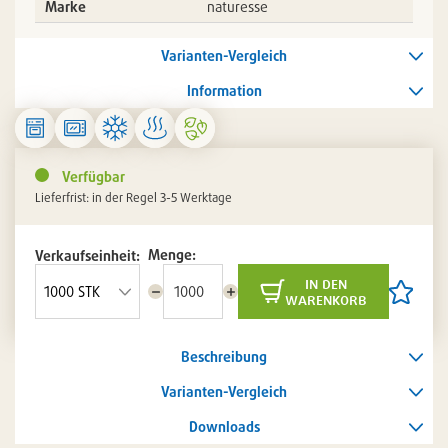
Marke
naturesse
Varianten-Vergleich
Information
Verfügbar
Lieferfrist: in der Regel 3-5 Werktage
Menge:
Verkaufseinheit:
in den
Menge
Menge
Artikel
warenkorb
reduzieren
erhöhen
auf
die
Artikelli
Beschreibung
setzen
/
entferne
Varianten-Vergleich
Downloads