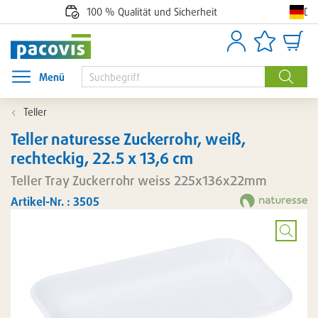
De
100 % Qualität und Sicherheit
Anmelden
Artikellisten
Waren
Menü
Menü öffnen
Suche
Teller
Teller naturesse Zuckerrohr, weiß,
rechteckig, 22.5 x 13,6 cm
Teller Tray Zuckerrohr weiss 225x136x22mm
Artikel-Nr. : 3505
Bild
vergröß